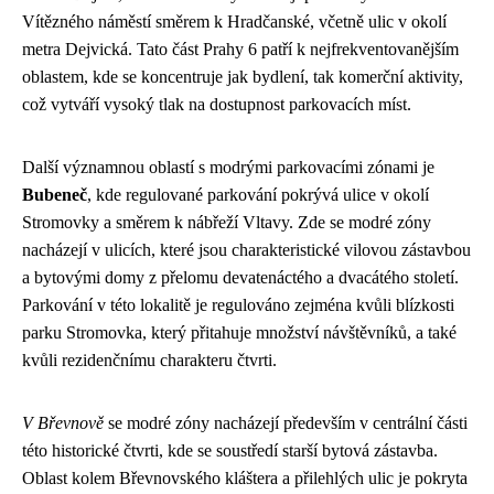
Vítězného náměstí směrem k Hradčanské, včetně ulic v okolí
metra Dejvická. Tato část Prahy 6 patří k nejfrekventovanějším
oblastem, kde se koncentruje jak bydlení, tak komerční aktivity,
což vytváří vysoký tlak na dostupnost parkovacích míst.
Další významnou oblastí s modrými parkovacími zónami je
Bubeneč
, kde regulované parkování pokrývá ulice v okolí
Stromovky a směrem k nábřeží Vltavy. Zde se modré zóny
nacházejí v ulicích, které jsou charakteristické vilovou zástavbou
a bytovými domy z přelomu devatenáctého a dvacátého století.
Parkování v této lokalitě je regulováno zejména kvůli blízkosti
parku Stromovka, který přitahuje množství návštěvníků, a také
kvůli rezidenčnímu charakteru čtvrti.
V Břevnově
se modré zóny nacházejí především v centrální části
této historické čtvrti, kde se soustředí starší bytová zástavba.
Oblast kolem Břevnovského kláštera a přilehlých ulic je pokryta