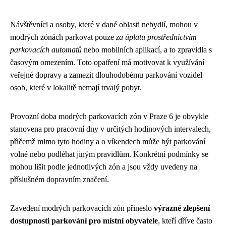
Návštěvníci a osoby, které v dané oblasti nebydlí, mohou v
modrých zónách parkovat pouze
za úplatu prostřednictvím
parkovacích automatů
nebo mobilních aplikací, a to zpravidla s
časovým omezením. Toto opatření má motivovat k využívání
veřejné dopravy a zamezit dlouhodobému parkování vozidel
osob, které v lokalitě nemají trvalý pobyt.
Provozní doba modrých parkovacích zón v Praze 6 je obvykle
stanovena pro pracovní dny v určitých hodinových intervalech,
přičemž mimo tyto hodiny a o víkendech může být parkování
volné nebo podléhat jiným pravidlům. Konkrétní podmínky se
mohou lišit podle jednotlivých zón a jsou vždy uvedeny na
příslušném dopravním značení.
Zavedení modrých parkovacích zón přineslo
výrazné zlepšení
dostupnosti parkování pro místní obyvatele
, kteří dříve často