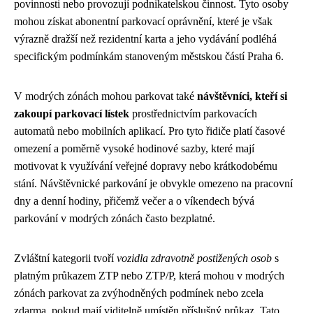
povinnosti nebo provozují podnikatelskou činnost. Tyto osoby
mohou získat abonentní parkovací oprávnění, které je však
výrazně dražší než rezidentní karta a jeho vydávání podléhá
specifickým podmínkám stanoveným městskou částí Praha 6.
V modrých zónách mohou parkovat také
návštěvníci, kteří si
zakoupí parkovací lístek
prostřednictvím parkovacích
automatů nebo mobilních aplikací. Pro tyto řidiče platí časové
omezení a poměrně vysoké hodinové sazby, které mají
motivovat k využívání veřejné dopravy nebo krátkodobému
stání. Návštěvnické parkování je obvykle omezeno na pracovní
dny a denní hodiny, přičemž večer a o víkendech bývá
parkování v modrých zónách často bezplatné.
Zvláštní kategorii tvoří
vozidla zdravotně postižených osob
s
platným průkazem ZTP nebo ZTP/P, která mohou v modrých
zónách parkovat za zvýhodněných podmínek nebo zcela
zdarma, pokud mají viditelně umístěn příslušný průkaz. Tato