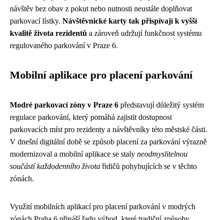
návštěv bez obav z pokut nebo nutnosti neustále doplňovat
parkovací lístky.
Návštěvnické karty tak přispívají k vyšší
kvalitě života rezidentů
a zároveň udržují funkčnost systému
regulovaného parkování v Praze 6.
Mobilní aplikace pro placení parkování
Modré parkovací zóny v Praze 6
představují důležitý systém
regulace parkování, který pomáhá zajistit dostupnost
parkovacích míst pro rezidenty a návštěvníky této městské části.
V dnešní digitální době se způsob placení za parkování výrazně
modernizoval a mobilní aplikace se staly
neodmyslitelnou
součástí každodenního života
řidičů pohybujících se v těchto
zónách.
Využití mobilních aplikací pro placení parkování v modrých
zónách Praha 6 přináší řadu výhod, které tradiční způsoby