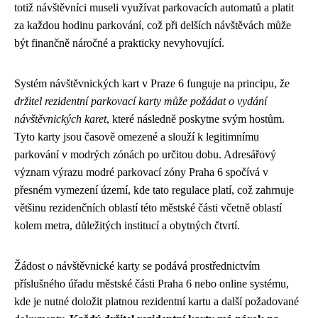
totiž návštěvníci museli využívat parkovacích automatů a platit
za každou hodinu parkování, což při delších návštěvách může
být finančně náročné a prakticky nevyhovující.
Systém návštěvnických kart v Praze 6 funguje na principu, že
držitel rezidentní parkovací karty může požádat o vydání
návštěvnických karet
, které následně poskytne svým hostům.
Tyto karty jsou časově omezené a slouží k legitimnímu
parkování v modrých zónách po určitou dobu. Adresářový
význam výrazu modré parkovací zóny Praha 6 spočívá v
přesném vymezení území, kde tato regulace platí, což zahrnuje
většinu rezidenčních oblastí této městské části včetně oblastí
kolem metra, důležitých institucí a obytných čtvrtí.
Žádost o návštěvnické karty se podává prostřednictvím
příslušného úřadu městské části Praha 6 nebo online systému,
kde je nutné doložit platnou rezidentní kartu a další požadované