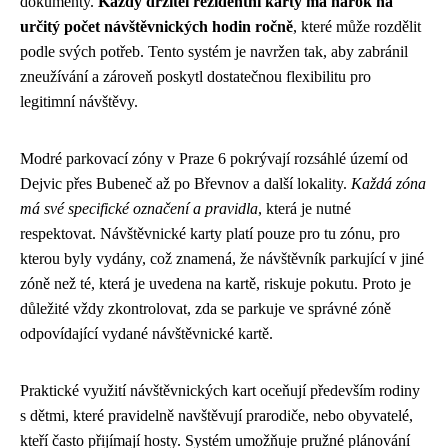
dokumenty.
Každý držitel rezidentní karty má nárok na
určitý počet návštěvnických hodin ročně
, které může rozdělit
podle svých potřeb. Tento systém je navržen tak, aby zabránil
zneužívání a zároveň poskytl dostatečnou flexibilitu pro
legitimní návštěvy.
Modré parkovací zóny v Praze 6 pokrývají rozsáhlé území od
Dejvic přes Bubeneč až po Břevnov a další lokality.
Každá zóna
má své specifické označení a pravidla
, která je nutné
respektovat. Návštěvnické karty platí pouze pro tu zónu, pro
kterou byly vydány, což znamená, že návštěvník parkující v jiné
zóně než té, která je uvedena na kartě, riskuje pokutu. Proto je
důležité vždy zkontrolovat, zda se parkuje ve správné zóně
odpovídající vydané návštěvnické kartě.
Praktické využití návštěvnických kart oceňují především rodiny
s dětmi, které pravidelně navštěvují prarodiče, nebo obyvatelé,
kteří často přijímají hosty. Systém umožňuje pružné plánování