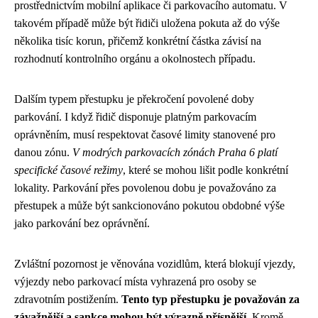
prostřednictvím mobilní aplikace či parkovacího automatu. V
takovém případě může být řidiči uložena pokuta až do výše
několika tisíc korun, přičemž konkrétní částka závisí na
rozhodnutí kontrolního orgánu a okolnostech případu.
Dalším typem přestupku je překročení povolené doby
parkování. I když řidič disponuje platným parkovacím
oprávněním, musí respektovat časové limity stanovené pro
danou zónu.
V modrých parkovacích zónách Praha 6 platí
specifické časové režimy
, které se mohou lišit podle konkrétní
lokality. Parkování přes povolenou dobu je považováno za
přestupek a může být sankcionováno pokutou obdobné výše
jako parkování bez oprávnění.
Zvláštní pozornost je věnována vozidlům, která blokují vjezdy,
výjezdy nebo parkovací místa vyhrazená pro osoby se
zdravotním postižením.
Tento typ přestupku je považován za
závažnější a sankce mohou být výrazně přísnější
. Kromě