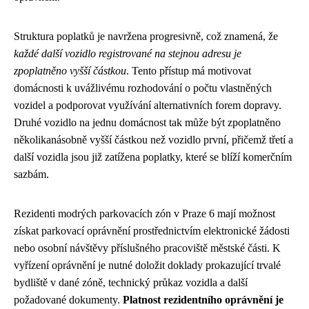
Struktura poplatků je navržena progresivně, což znamená, že
každé další vozidlo registrované na stejnou adresu je
zpoplatněno vyšší částkou
. Tento přístup má motivovat
domácnosti k uvážlivému rozhodování o počtu vlastněných
vozidel a podporovat využívání alternativních forem dopravy.
Druhé vozidlo na jednu domácnost tak může být zpoplatněno
několikanásobně vyšší částkou než vozidlo první, přičemž třetí a
další vozidla jsou již zatížena poplatky, které se blíží komerčním
sazbám.
Rezidenti modrých parkovacích zón v Praze 6 mají možnost
získat parkovací oprávnění prostřednictvím elektronické žádosti
nebo osobní návštěvy příslušného pracoviště městské části. K
vyřízení oprávnění je nutné doložit doklady prokazující trvalé
bydliště v dané zóně, technický průkaz vozidla a další
požadované dokumenty.
Platnost rezidentního oprávnění je