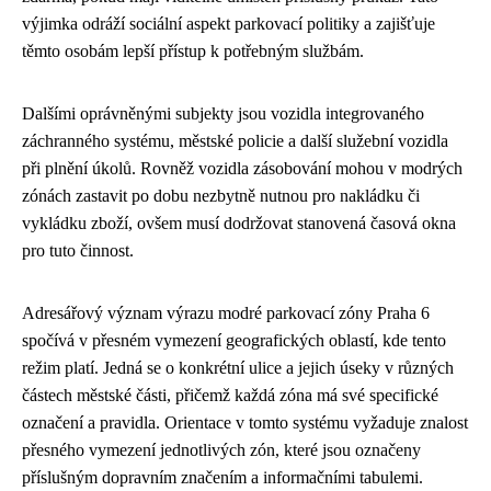
výjimka odráží sociální aspekt parkovací politiky a zajišťuje
těmto osobám lepší přístup k potřebným službám.
Dalšími oprávněnými subjekty jsou vozidla integrovaného
záchranného systému, městské policie a další služební vozidla
při plnění úkolů. Rovněž vozidla zásobování mohou v modrých
zónách zastavit po dobu nezbytně nutnou pro nakládku či
vykládku zboží, ovšem musí dodržovat stanovená časová okna
pro tuto činnost.
Adresářový význam výrazu modré parkovací zóny Praha 6
spočívá v přesném vymezení geografických oblastí, kde tento
režim platí. Jedná se o konkrétní ulice a jejich úseky v různých
částech městské části, přičemž každá zóna má své specifické
označení a pravidla. Orientace v tomto systému vyžaduje znalost
přesného vymezení jednotlivých zón, které jsou označeny
příslušným dopravním značením a informačními tabulemi.