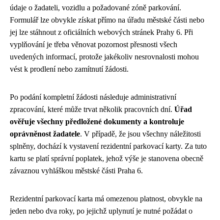
údaje o žadateli, vozidlu a požadované zóně parkování.
Formulář lze obvykle získat přímo na úřadu městské části nebo
jej lze stáhnout z oficiálních webových stránek Prahy 6. Při
vyplňování je třeba věnovat pozornost přesnosti všech
uvedených informací, protože jakékoliv nesrovnalosti mohou
vést k prodlení nebo zamítnutí žádosti.
Po podání kompletní žádosti následuje administrativní
zpracování, které může trvat několik pracovních dní.
Úřad
ověřuje všechny předložené dokumenty a kontroluje
oprávněnost žadatele
. V případě, že jsou všechny náležitosti
splněny, dochází k vystavení rezidentní parkovací karty. Za tuto
kartu se platí správní poplatek, jehož výše je stanovena obecně
závaznou vyhláškou městské části Praha 6.
Rezidentní parkovací karta má omezenou platnost, obvykle na
jeden nebo dva roky, po jejichž uplynutí je nutné požádat o