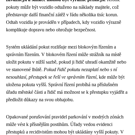
pokuty může být vozidlo odtaženo na náklady majitele, což
představuje další finanční zátěž v řádu několika tisíc korun.
Odtah vozidla je prováděn v případech, kdy vozidlo výrazně
komplikuje dopravu nebo ohrožuje bezpečnost.
Systém ukládání pokut rozlišuje mezi blokovým řízením a
správním řízením. V blokovém řízení může strážník na místě
uložit pokutu v nižší sazbě, pokud ji řidič uhradí okamžitě nebo
ve stanovené lhůtě.
Pokud řidič pokutu nezaplatí nebo s ní
nesouhlasí, přestupek se řeší ve správním řízení
, kde může být
uložena pokuta vyšší. Správní řízení probíhá na příslušném
úřadu městské části a řidič má možnost se k přestupku vyjádřit a
předložit důkazy na svou obhajobu.
Opakované porušování pravidel parkování v modrých zónách
může vést k přísnějším postihům. Úřady vedou evidenci
přestupků a recidivistům mohou být ukládány vyšší pokuty. V