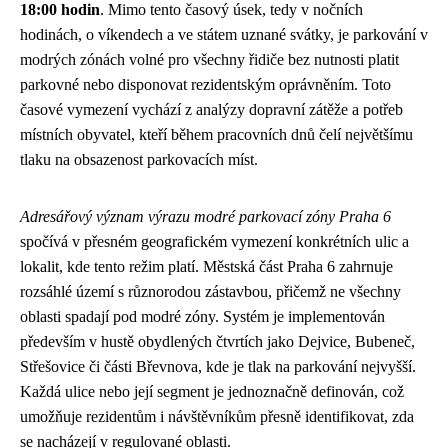
18:00 hodin
. Mimo tento časový úsek, tedy v nočních
hodinách, o víkendech a ve státem uznané svátky, je parkování v
modrých zónách volné pro všechny řidiče bez nutnosti platit
parkovné nebo disponovat rezidentským oprávněním. Toto
časové vymezení vychází z analýzy dopravní zátěže a potřeb
místních obyvatel, kteří během pracovních dnů čelí největšímu
tlaku na obsazenost parkovacích míst.
Adresářový význam výrazu modré parkovací zóny Praha 6
spočívá v přesném geografickém vymezení konkrétních ulic a
lokalit, kde tento režim platí. Městská část Praha 6 zahrnuje
rozsáhlé území s různorodou zástavbou, přičemž ne všechny
oblasti spadají pod modré zóny. Systém je implementován
především v hustě obydlených čtvrtích jako Dejvice, Bubeneč,
Střešovice či části Břevnova, kde je tlak na parkování nejvyšší.
Každá ulice nebo její segment je jednoznačně definován, což
umožňuje rezidentům i návštěvníkům přesně identifikovat, zda
se nacházejí v regulované oblasti.