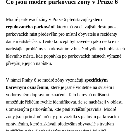
Co jsou modré parkovací zóny v Praze 6
Modré parkovací zóny v Praze 6 představují
systém
regulovaného parkování
, který má za cíl zajistit dostupnost
parkovacích míst především pro místní obyvatele a rezidenty
dané městské části. Tento koncept byl zaveden jako reakce na
narůstající problémy s parkováním v hustě obydlených oblastech
hlavního města, kde poptávka po parkovacích místech výrazně
převyšuje jejich nabídku.
V rámci Prahy 6 se modré zóny vyznačují
specifickým
barevným označením
, které je jasně viditelné na svislém i
vodorovném dopravním značení. Tato barevná odlišnost
umožňuje řidičům rychle identifikovat, že se nacházejí v oblasti
s omezeným parkováním, kde platí zvláštní pravidla. Modré
zóny jsou primárně určeny pro vozidla s platným parkovacím
oprávněním, které získávají především obyvatelé s trvalým