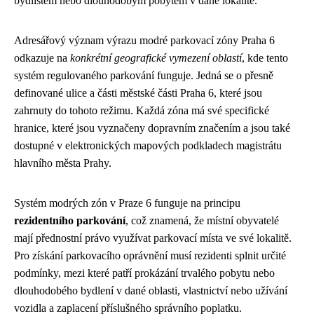
bydlištěm nebo dlouhodobým pobytem v dané lokalitě.
Adresářový význam výrazu modré parkovací zóny Praha 6
odkazuje na
konkrétní geografické vymezení oblastí
, kde tento
systém regulovaného parkování funguje. Jedná se o přesně
definované ulice a části městské části Praha 6, které jsou
zahrnuty do tohoto režimu. Každá zóna má své specifické
hranice, které jsou vyznačeny dopravním značením a jsou také
dostupné v elektronických mapových podkladech magistrátu
hlavního města Prahy.
Systém modrých zón v Praze 6 funguje na principu
rezidentního parkování
, což znamená, že místní obyvatelé
mají přednostní právo využívat parkovací místa ve své lokalitě.
Pro získání parkovacího oprávnění musí rezidenti splnit určité
podmínky, mezi které patří prokázání trvalého pobytu nebo
dlouhodobého bydlení v dané oblasti, vlastnictví nebo užívání
vozidla a zaplacení příslušného správního poplatku.