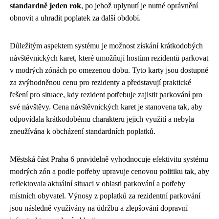
standardně jeden rok
, po jehož uplynutí je nutné oprávnění
obnovit a uhradit poplatek za další období.
Důležitým aspektem systému je možnost získání krátkodobých
návštěvnických karet, které umožňují hostům rezidentů parkovat
v modrých zónách po omezenou dobu. Tyto karty jsou dostupné
za zvýhodněnou cenu pro rezidenty a představují praktické
řešení pro situace, kdy rezident potřebuje zajistit parkování pro
své návštěvy. Cena návštěvnických karet je stanovena tak, aby
odpovídala krátkodobému charakteru jejich využití a nebyla
zneužívána k obcházení standardních poplatků.
Městská část Praha 6 pravidelně vyhodnocuje efektivitu systému
modrých zón a podle potřeby upravuje cenovou politiku tak, aby
reflektovala aktuální situaci v oblasti parkování a potřeby
místních obyvatel. Výnosy z poplatků za rezidentní parkování
jsou následně využívány na údržbu a zlepšování dopravní