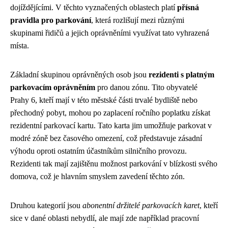
dojíždějícími. V těchto vyznačených oblastech platí
přísná
pravidla pro parkování
, která rozlišují mezi různými
skupinami řidičů a jejich oprávněními využívat tato vyhrazená
místa.
Základní skupinou oprávněných osob jsou
rezidenti s platným
parkovacím oprávněním
pro danou zónu. Tito obyvatelé
Prahy 6, kteří mají v této městské části trvalé bydliště nebo
přechodný pobyt, mohou po zaplacení ročního poplatku získat
rezidentní parkovací kartu. Tato karta jim umožňuje parkovat v
modré zóně bez časového omezení, což představuje zásadní
výhodu oproti ostatním účastníkům silničního provozu.
Rezidenti tak mají zajištěnu možnost parkování v blízkosti svého
domova, což je hlavním smyslem zavedení těchto zón.
Druhou kategorií jsou
abonentní držitelé parkovacích karet
, kteří
sice v dané oblasti nebydlí, ale mají zde například pracovní