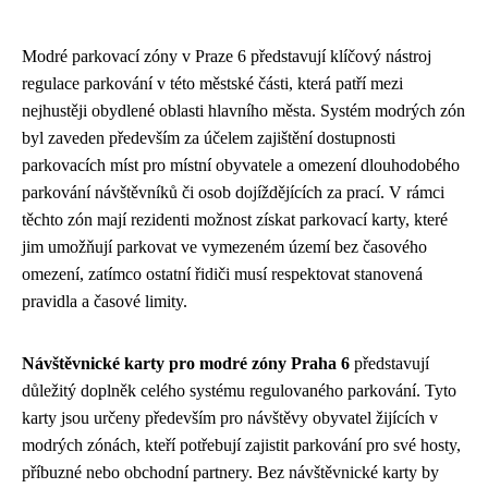
Modré parkovací zóny v Praze 6 představují klíčový nástroj
regulace parkování v této městské části, která patří mezi
nejhustěji obydlené oblasti hlavního města. Systém modrých zón
byl zaveden především za účelem zajištění dostupnosti
parkovacích míst pro místní obyvatele a omezení dlouhodobého
parkování návštěvníků či osob dojíždějících za prací. V rámci
těchto zón mají rezidenti možnost získat parkovací karty, které
jim umožňují parkovat ve vymezeném území bez časového
omezení, zatímco ostatní řidiči musí respektovat stanovená
pravidla a časové limity.
Návštěvnické karty pro modré zóny Praha 6
představují
důležitý doplněk celého systému regulovaného parkování. Tyto
karty jsou určeny především pro návštěvy obyvatel žijících v
modrých zónách, kteří potřebují zajistit parkování pro své hosty,
příbuzné nebo obchodní partnery. Bez návštěvnické karty by