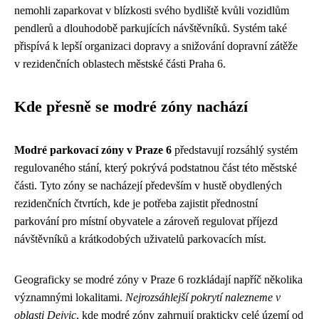
nemohli zaparkovat v blízkosti svého bydliště kvůli vozidlům
pendlerů a dlouhodobě parkujících návštěvníků. Systém také
přispívá k lepší organizaci dopravy a snižování dopravní zátěže
v rezidenčních oblastech městské části Praha 6.
Kde přesně se modré zóny nachází
Modré parkovací zóny v Praze 6
představují rozsáhlý systém
regulovaného stání, který pokrývá podstatnou část této městské
části. Tyto zóny se nacházejí především v hustě obydlených
rezidenčních čtvrtích, kde je potřeba zajistit přednostní
parkování pro místní obyvatele a zároveň regulovat příjezd
návštěvníků a krátkodobých uživatelů parkovacích míst.
Geograficky se modré zóny v Praze 6 rozkládají napříč několika
významnými lokalitami.
Nejrozsáhlejší pokrytí nalezneme v
oblasti Dejvic
, kde modré zóny zahrnují prakticky celé území od