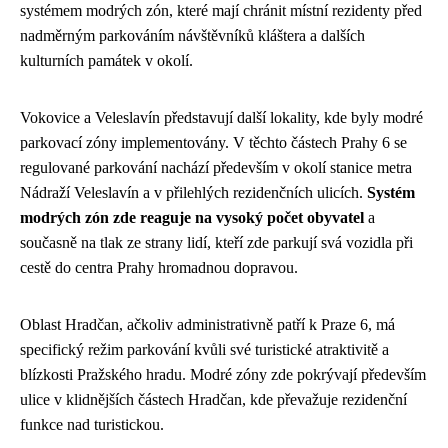
systémem modrých zón, které mají chránit místní rezidenty před
nadměrným parkováním návštěvníků kláštera a dalších
kulturních památek v okolí.
Vokovice a Veleslavín představují další lokality, kde byly modré
parkovací zóny implementovány. V těchto částech Prahy 6 se
regulované parkování nachází především v okolí stanice metra
Nádraží Veleslavín a v přilehlých rezidenčních ulicích.
Systém
modrých zón zde reaguje na vysoký počet obyvatel
a
současně na tlak ze strany lidí, kteří zde parkují svá vozidla při
cestě do centra Prahy hromadnou dopravou.
Oblast Hradčan, ačkoliv administrativně patří k Praze 6, má
specifický režim parkování kvůli své turistické atraktivitě a
blízkosti Pražského hradu. Modré zóny zde pokrývají především
ulice v klidnějších částech Hradčan, kde převažuje rezidenční
funkce nad turistickou.