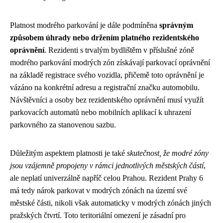
Platnost modrého parkování je dále podmíněna
správným
způsobem úhrady nebo držením platného rezidentského
oprávnění
. Rezidenti s trvalým bydlištěm v příslušné zóně
modrého parkování modrých zón získávají parkovací oprávnění
na základě registrace svého vozidla, přičemě toto oprávnění je
vázáno na konkrétní adresu a registrační značku automobilu.
Návštěvníci a osoby bez rezidentského oprávnění musí využít
parkovacích automatů nebo mobilních aplikací k uhrazení
parkovného za stanovenou sazbu.
Důležitým aspektem platnosti je také
skutečnost, že modré zóny
jsou vzájemně propojeny v rámci jednotlivých městských částí
,
ale neplatí univerzálně napříč celou Prahou. Rezident Prahy 6
má tedy nárok parkovat v modrých zónách na území své
městské části, nikoli však automaticky v modrých zónách jiných
pražských čtvrtí. Toto teritoriální omezení je zásadní pro