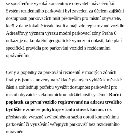
se soustřeďuje vysoká koncentrace obyvatel i návštěvníků.
Systém rezidentního parkování byl zaveden za účelem zajištění
dostupnosti parkovacích míst především pro místní obyvatele,
kteří v dané lokalitě trvale bydlí a mají zde registrované vozidlo.
Adresářový význam výrazu modré parkovací zóny Praha 6
odkazuje na konkrétní geografické vymezení oblastí, kde platí
specifická pravidla pro parkování vozidel s rezidentními
oprávněními.
Ceny a poplatky za parkování rezidentů v modrých zónách
Prahy 6 jsou stanoveny na základě platných vyhlášek městské
části a zohledňují potřebu vyvážit dostupnost parkování pro
místní obyvatele s ekonomickou udržitelností systému.
Roční
poplatek za první vozidlo registrované na adresu trvalého
bydliště v zóně se pohybuje v řádu stovek korun
, což
představuje výrazně zvýhodněnou sazbu oproti komerčnímu
parkování či využívání veřejných parkovišť bez rezidentního
oprávnění.