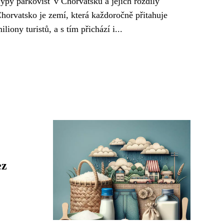
ypy parkovišť v Chorvatsku a jejich rozdíly
horvatsko je zemí, která každoročně přitahuje
iliony turistů, a s tím přichází i...
ez