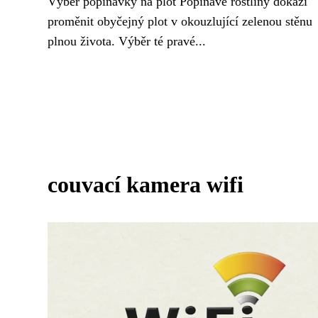
Výběr popínavky na plot Popínavé rostliny dokáží
proměnit obyčejný plot v okouzlující zelenou stěnu
plnou života. Výběr té pravé...
couvací kamera wifi