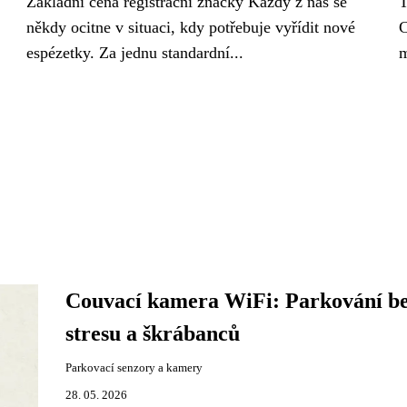
Základní cena registrační značky Každý z nás se
T
někdy ocitne v situaci, kdy potřebuje vyřídit nové
C
espézetky. Za jednu standardní...
m
Couvací kamera WiFi: Parkování b
stresu a škrábanců
Parkovací senzory a kamery
28. 05. 2026