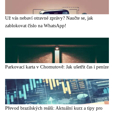
Už vás nebaví otravné zprávy? Naučte se, jak
zablokovat číslo na WhatsApp!
Parkovací karta v Chomutově: Jak ušetřit čas i peníze
Převod brazilských reálů: Aktuální kurz a tipy pro