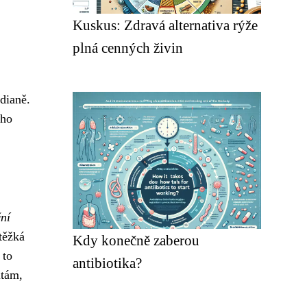
Kuskus: Zdravá alternativa rýže
plná cenných živin
ndianě.
eho
ční
těžká
Kdy konečně zaberou
 to
antibiotika?
itám,