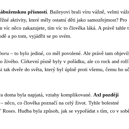
áboženskou přísností
. Baileyovi brali víru vážně, velmi váž
é aktivity, které měly ostatní děti jako samozřejmost? Pro
 víc něco zakazujete, tím víc to člověka láká. A právě tahle 
odě a po tom, vyjádřit se po svém.
sboru
– to bylo jediné, co měl povolené. Ale právě tam objevil
o živého. Církevní písně byly v pořádku, ale co rock and roll
si tak dveře do světa, který byl úplně proti všemu, čemu ho uč
ra doma byla napjatá, vztahy komplikované.
Axl později
– něco, co člověka poznačí na celý život. Tyhle bolestné
 Roses. Hudba byla způsob, jak se vypořádat s tím, co v sob