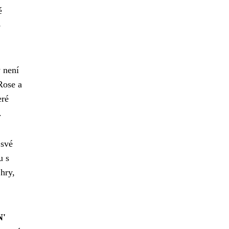
é
o
 není
Rose a
eré
.
 své
u s
hry,
N'