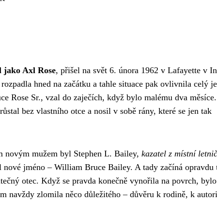
l jako Axl Rose
, přišel na svět 6. února 1962 v Lafayette v I
 rozpadla hned na začátku a tahle situace pak ovlivnila celý j
uce Rose Sr., vzal do zaječích, když bylo malému dva měsíce.
ůstal bez vlastního otce a nosil v sobě rány, které se jen tak
ím novým mužem byl Stephen L. Bailey,
kazatel z místní letni
l nové jméno – William Bruce Bailey. A tady začíná opravdu 
kutečný otec. Když se pravda konečně vynořila na povrch, bylo
něm navždy zlomila něco důležitého – důvěru k rodině, k autor