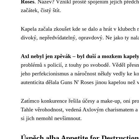
Roses
. Název? Vznikl prostě spojením jejich před
začátek, čistý štít.
Kapela začala zkoušet kde se dalo a hrát v klubech n
divoký, nepředvídatelný, opravdový. Ne jako ty na
Axl nebyl jen zpěvák – byl duší a mozkem kapel
problémů s policií, z touhy po svobodě. Věděl přes
jeho perfekcionismus a náročnost někdy vedly ke kon
autenticita dělala Guns N' Roses jinou kapelou než 
Zatímco konkurence řešila účesy a make-up, oni pros
Tahle věrohodnost, vedená Axlovým charismatem a n
si jich nemohl nevšimnout.
Úspěch alba Appetite for Destruction