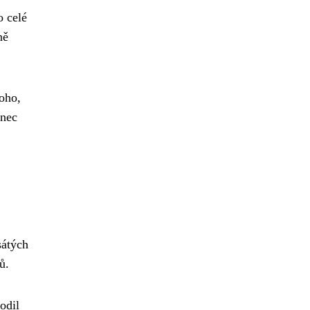
o celé
ně
oho,
onec
'
sátých
ů.
odil