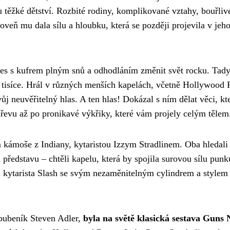
 těžké dětství. Rozbité rodiny, komplikované vztahy, bouřliv
oveň mu dala sílu a hloubku, která se později projevila v jeh
es s kufrem plným snů a odhodláním změnit svět rocku. Tady
tisíce. Hrál v různých menších kapelách, včetně Hollywood 
ůj neuvěřitelný hlas. A ten hlas! Dokázal s ním dělat věci, kt
řevu až po pronikavé výkřiky, které vám projely celým tělem
m kámoše z Indiany, kytaristou Izzym Stradlinem. Oba hledali
představu – chtěli kapelu, která by spojila surovou sílu punk
 kytarista Slash se svým nezaměnitelným cylindrem a stylem 
bubeník Steven Adler,
byla na světě klasická sestava Guns 