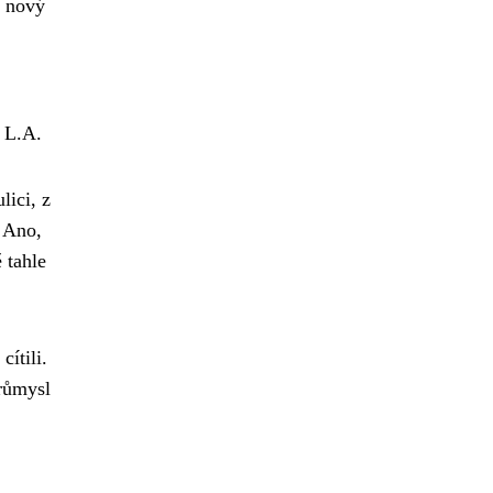
o nový
 L.A.
lici, z
. Ano,
 tahle
 cítili.
růmysl