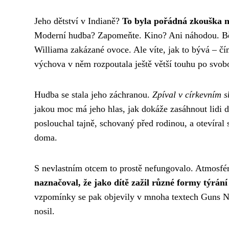
Jeho dětství v Indianě?
To byla pořádná zkouška n
Moderní hudba? Zapomeňte. Kino? Ani náhodou. Běžn
Williama zakázané ovoce. Ale víte, jak to bývá – čím
výchova v něm rozpoutala ještě větší touhu po svob
Hudba se stala jeho záchranou.
Zpíval v církevním 
jakou moc má jeho hlas, jak dokáže zasáhnout lidi d
poslouchal tajně, schovaný před rodinou, a otevíral 
doma.
S nevlastním otcem to prostě nefungovalo. Atmosfé
naznačoval, že jako dítě zažil různé formy týrání
vzpomínky se pak objevily v mnoha textech Guns N'
nosil.