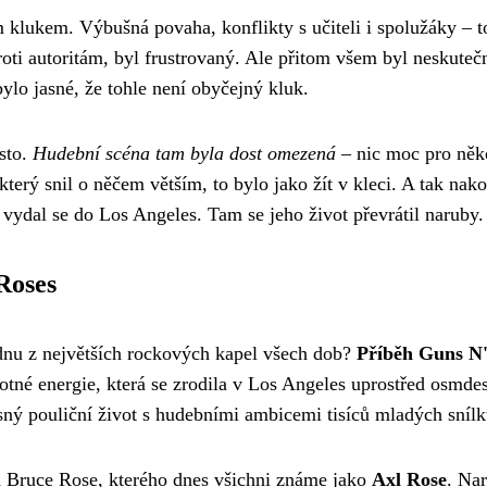
lukem. Výbušná povaha, konflikty s učiteli i spolužáky – t
roti autoritám, byl frustrovaný. Ale přitom všem byl neskuteč
lo jasné, že tohle není obyčejný kluk.
ísto.
Hudební scéna tam byla dost omezená
– nic moc pro něk
terý snil o něčem větším, to bylo jako žít v kleci. A tak nak
a vydal se do Los Angeles. Tam se jeho život převrátil naruby.
Roses
jednu z největších rockových kapel všech dob?
Příběh Guns N
rotné energie, která se zrodila v Los Angeles uprostřed osmde
rsný pouliční život s hudebními ambicemi tisíců mladých snílk
am Bruce Rose, kterého dnes všichni známe jako
Axl Rose
. Nar