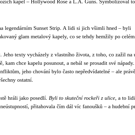
chozích kapel – Hollywood Rose a L.A. Guns. Symbolizoval t
a legendárním Sunset Strip. A lidi si jich všimli hned – byli
lakovaný glam metalový kapely, co se tehdy hemžily po celém
y
. Jeho texty vycházely z vlastního života, z toho, co zažil na u
ně, kam chce kapelu posunout, a nebál se prosadit své nápady
fliktům, jeho chování bylo často nepředvídatelné – ale právě
všechny ostatní.
tě hráli jako posedlí.
Byli to skuteční rockeři z ulice
, a to lidi
eústupností, přitahovala čím dál víc fanoušků – a hudební p