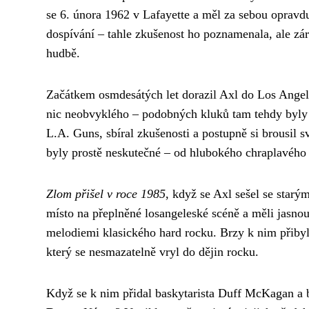
se 6. února 1962 v Lafayette a měl za sebou opravdu
dospívání – tahle zkušenost ho poznamenala, ale zár
hudbě.
Začátkem osmdesátých let dorazil Axl do Los Angel
nic neobvyklého – podobných kluků tam tehdy byly 
L.A. Guns, sbíral zkušenosti a postupně si brousil sv
byly prostě neskutečné – od hlubokého chraplavého 
Zlom přišel v roce 1985
, když se Axl sešel se starý
místo na přeplněné losangeleské scéně a měli jasnou 
melodiemi klasického hard rocku. Brzy k nim přibyl
který se nesmazatelně vryl do dějin rocku.
Když se k nim přidal baskytarista Duff McKagan a 