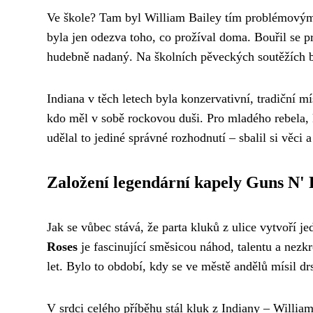
Ve škole? Tam byl William Bailey tím problémovým k
byla jen odezva toho, co prožíval doma. Bouřil se p
hudebně nadaný. Na školních pěveckých soutěžích by
Indiana v těch letech byla konzervativní, tradiční m
kdo měl v sobě rockovou duši. Pro mladého rebela, k
udělal to jediné správné rozhodnutí – sbalil si věci 
Založení legendární kapely Guns N' 
Jak se vůbec stává, že parta kluků z ulice vytvoří 
Roses
je fascinující směsicou náhod, talentu a nezk
let. Bylo to období, kdy se ve městě andělů mísil d
V srdci celého příběhu stál kluk z Indiany – Willi