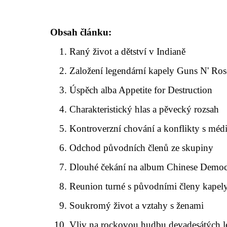
Obsah článku:
Raný život a dětství v Indianě
Založení legendární kapely Guns N' Ros
Úspěch alba Appetite for Destruction
Charakteristický hlas a pěvecký rozsah
Kontroverzní chování a konflikty s médi
Odchod původních členů ze skupiny
Dlouhé čekání na album Chinese Democ
Reunion turné s původními členy kapel
Soukromý život a vztahy s ženami
Vliv na rockovou hudbu devadesátých l