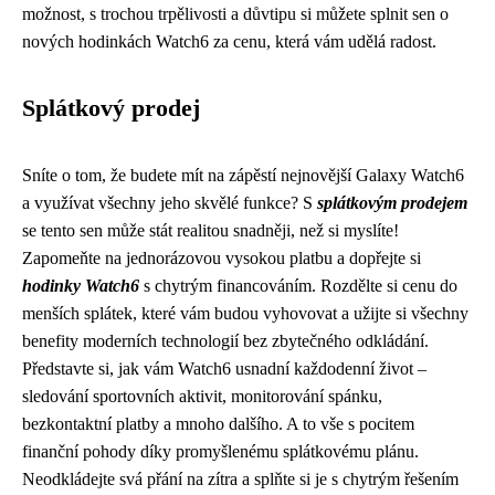
možnost, s trochou trpělivosti a důvtipu si můžete splnit sen o
nových hodinkách Watch6 za cenu, která vám udělá radost.
Splátkový prodej
Sníte o tom, že budete mít na zápěstí nejnovější Galaxy Watch6
a využívat všechny jeho skvělé funkce? S
splátkovým prodejem
se tento sen může stát realitou snadněji, než si myslíte!
Zapomeňte na jednorázovou vysokou platbu a dopřejte si
hodinky Watch6
s chytrým financováním. Rozdělte si cenu do
menších splátek, které vám budou vyhovovat a užijte si všechny
benefity moderních technologií bez zbytečného odkládání.
Představte si, jak vám Watch6 usnadní každodenní život –
sledování sportovních aktivit, monitorování spánku,
bezkontaktní platby a mnoho dalšího. A to vše s pocitem
finanční pohody díky promyšlenému splátkovému plánu.
Neodkládejte svá přání na zítra a splňte si je s chytrým řešením