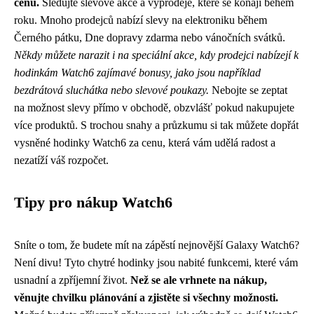
cenu.
Sledujte slevové akce a výprodeje, které se konají během
roku. Mnoho prodejců nabízí slevy na elektroniku během
Černého pátku, Dne dopravy zdarma nebo vánočních svátků.
Někdy můžete narazit i na speciální akce, kdy prodejci nabízejí k
hodinkám Watch6 zajímavé bonusy, jako jsou například
bezdrátová sluchátka nebo slevové poukazy.
Nebojte se zeptat
na možnost slevy přímo v obchodě, obzvlášť pokud nakupujete
více produktů. S trochou snahy a průzkumu si tak můžete dopřát
vysněné hodinky Watch6 za cenu, která vám udělá radost a
nezatíží váš rozpočet.
Tipy pro nákup Watch6
Sníte o tom, že budete mít na zápěstí nejnovější Galaxy Watch6?
Není divu! Tyto chytré hodinky jsou nabité funkcemi, které vám
usnadní a zpříjemní život.
Než se ale vrhnete na nákup,
věnujte chvilku plánování a zjistěte si všechny možnosti.