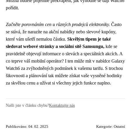
Možná budete příjemně překvapeni, jak výhodně se dají Watch6
pořídit.
Začněte porovnáním cen u různých prodejců elektroniky.
Často
se stává, že narazíte na akční nabídky nebo slevové kupóny,
které vám ušetří nemalou částku.
Skvělým tipem je také
sledovat webové stránky a sociální sítě Samsungu,
kde se
pravidelně objevují informace o slevách a speciálních akcích. A
co teprve váš mobilní operátor? I ten může mít v nabídce Galaxy
Watch6 za zvýhodněných podmínek k vašemu tarifu. S trochou
šikovnosti a plánování tak můžete získat vaše vysněné hodinky
za skvělou cenu a užívat si všechny jejich funkce naplno.
Našli jste v článku chybu?
Kontaktujte nás
Publikováno: 04. 02. 2025
Kategorie:
Ostatní