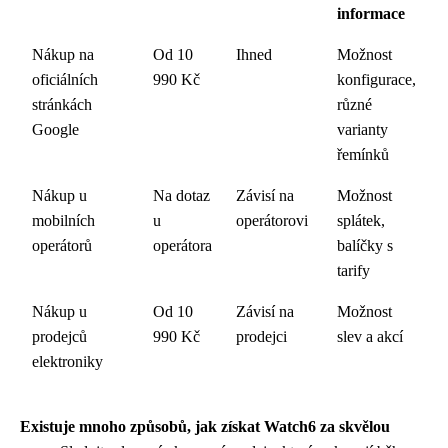
informace
Nákup na
Od 10
Ihned
Možnost
oficiálních
990 Kč
konfigurace,
stránkách
různé
Google
varianty
řemínků
Nákup u
Na dotaz
Závisí na
Možnost
mobilních
u
operátorovi
splátek,
operátorů
operátora
balíčky s
tarify
Nákup u
Od 10
Závisí na
Možnost
prodejců
990 Kč
prodejci
slev a akcí
elektroniky
Existuje mnoho způsobů, jak získat Watch6 za skvělou