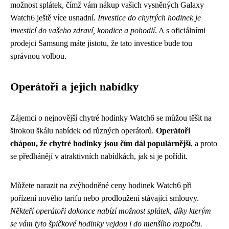
možnost splátek, čímž vám nákup vašich vysněných Galaxy
Watch6 ještě více usnadní.
Investice do chytrých hodinek je
investicí do vašeho zdraví, kondice a pohodlí
. A s oficiálními
prodejci Samsung máte jistotu, že tato investice bude tou
správnou volbou.
Operátoři a jejich nabídky
Zájemci o nejnovější chytré hodinky Watch6 se můžou těšit na
širokou škálu nabídek od různých operátorů.
Operátoři
chápou, že chytré hodinky jsou čím dál populárnější
, a proto
se předhánějí v atraktivních nabídkách, jak si je pořídit.
Můžete narazit na zvýhodněné ceny hodinek Watch6 při
pořízení nového tarifu nebo prodloužení stávající smlouvy.
Někteří operátoři dokonce nabízí možnost splátek, díky kterým
se vám tyto špičkové hodinky vejdou i do menšího rozpočtu.