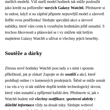
starších modelů. Váš starší model hodinek tak může posloužit
jako kredit na pořízeníbr>
nových Galaxy Watch6
. Představte si
tu radost, když si na zápěstí připnete nejnovější model a zároveň
šetříte svou peněženku! Sledujte speciální akce a slevové
nabídky, které vám cestu k vysněným hodinkám ještě usnadní. S
trochou šikovnosti a plánování se i vy můžete stát hrdým
majitelem Galaxy Watch6 a užívat si všechny jejich benefity.
Soutěže a dárky
Zbrusu nové hodinky Watch6 jsou tady a s nimi i spousta
příležitostí, jak je získat! Zapojte se do
soutěží
a akcí, které
probíhají online i v kamenných prodejnách. Štěstí se může usmát
i na vás a vy si tak můžete dopřát tenhle technologický skvost,
který vám usnadní a zpříjemní každá den. Představte si, jak s
Watch6 budete mít
všechny notifikace
,
sportovní aktivity
i
důležité informace
vždy na dosah ruky. Sledujte webové