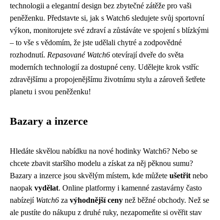
technologii a elegantní design bez zbytečné zátěže pro vaši
peněženku. Představte si, jak s Watch6 sledujete svůj sportovní
výkon, monitorujete své zdraví a zůstáváte ve spojení s blízkými
– to vše s vědomím, že jste udělali chytré a zodpovědné
rozhodnutí.
Repasované Watch6
otevírají dveře do světa
moderních technologií za dostupné ceny. Udělejte krok vstříc
zdravějšímu a propojenějšímu životnímu stylu a zároveň šetřete
planetu i svou peněženku!
Bazary a inzerce
Hledáte skvělou nabídku na nové hodinky Watch6? Nebo se
chcete zbavit staršího modelu a získat za něj pěknou sumu?
Bazary a inzerce jsou skvělým místem, kde můžete
ušetřit
nebo
naopak
vydělat
. Online platformy i kamenné zastavárny často
nabízejí
Watch6
za
výhodnější ceny
než běžné obchody. Než se
ale pustíte do nákupu z druhé ruky, nezapomeňte si ověřit stav