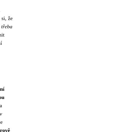
u
 si, že
 třeba
it
í
ní
ou
a
v
se
trově