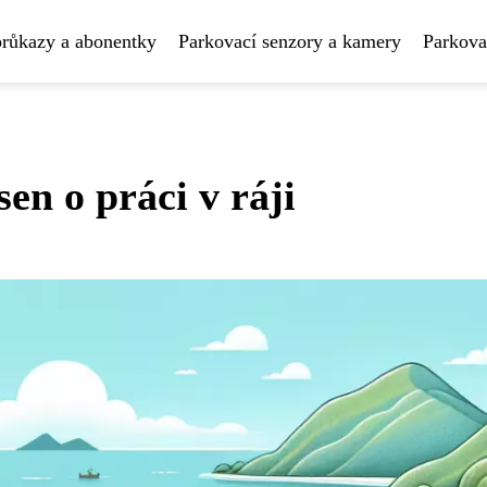
průkazy a abonentky
Parkovací senzory a kamery
Parkova
sen o práci v ráji