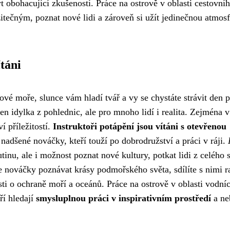
t obohacující zkušeností. Práce na ostrově v oblasti cestovní
užitečným, poznat nové lidi a zároveň si užít jedinečnou atmos
ítáni
ové moře, slunce vám hladí tvář a vy se chystáte strávit den p
jen idylka z pohlednic, ale pro mnoho lidí i realita. Zejména v
í příležitostí.
Instruktoři potápění jsou vítáni s otevřenou
 nadšené nováčky, kteří touží po dobrodružství a práci v ráji.
nu, ale i možnost poznat nové kultury, potkat lidi z celého s
te nováčky poznávat krásy podmořského světa, sdílíte s nimi r
sti o ochraně moří a oceánů. Práce na ostrově v oblasti vodní
eří hledají
smysluplnou práci v inspirativním prostředí
a ne