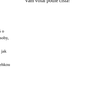
vám volal podle čísla!
á o
soby,
 jak
řehkou