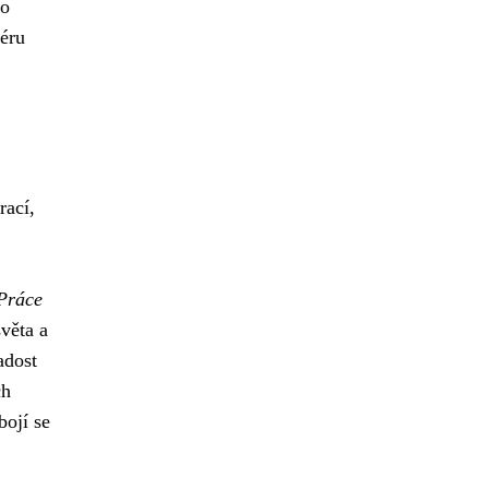
ho
féru
rací,
Práce
věta a
adost
ch
bojí se