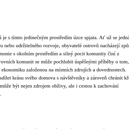
á je s tímto jedinečným prostředím úzce spjata. Ať už se jedn
vu nebo udržitelného rozvoje, obyvatelé ostrovů nacházejí způ
rmonie s okolním prostředím a silný pocit komunity činí z
trovních komunit se může pochlubit úspěšnými příběhy o tom,
ou ekonomiku založenou na místních zdrojích a dovednostech.
ílet krásu svého domova s ​​návštěvníky a zároveň chránit k
 může být nejen zdrojem obživy, ale i cestou k zachování
.