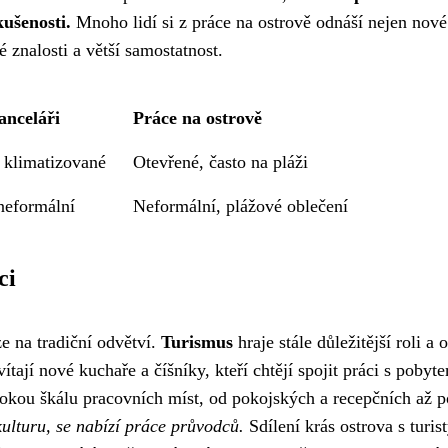
ušenosti.
Mnoho lidí si z práce na ostrově odnáší nejen nové
é znalosti a větší samostatnost.
anceláři
Práce na ostrově
 klimatizované
Otevřené, často na pláži
neformální
Neformální, plážové oblečení
ci
e na tradiční odvětví.
Turismus
hraje stále důležitější roli a 
ají nové kuchaře a číšníky, kteří chtějí spojit práci s pobyt
irokou škálu pracovních míst, od pokojských a recepčních až p
 kulturu, se nabízí práce průvodců.
Sdílení krás ostrova s turist