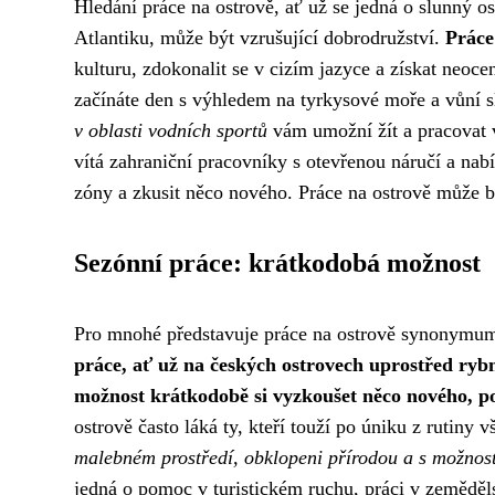
Hledání práce na ostrově, ať už se jedná o slunný 
Atlantiku, může být vzrušující dobrodružství.
Práce
kulturu, zdokonalit se v cizím jazyce a získat neocen
začínáte den s výhledem na tyrkysové moře a vůní 
v oblasti vodních sportů
vám umožní žít a pracovat v
vítá zahraniční pracovníky s otevřenou náručí a nab
zóny a zkusit něco nového. Práce na ostrově může bý
Sezónní práce: krátkodobá možnost
Pro mnohé představuje práce na ostrově synonymum 
práce, ať už na českých ostrovech uprostřed ryb
možnost krátkodobě si vyzkoušet něco nového, poz
ostrově často láká ty, kteří touží po úniku z rutiny 
malebném prostředí, obklopeni přírodou a s možnos
jedná o pomoc v turistickém ruchu, práci v zeměděl