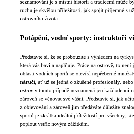
seznamování je s místní historií a tradicemi může bý
ruchu je skvělou příležitostí, jak spojit příjemné s 
ostrovního života.
Potápění, vodní sporty: instruktoři v
Představte si, že se probouzíte s výhledem na tyrkys
která vás baví a naplňuje. Práce na ostrově, to není 
oblasti vodních sportů se otevírá nepřeberné množstv
náručí
, ať už se jedná o zkušené profesionály, nebo
ostrov
v tomto případě neznamená jen každodenní ruti
zároveň se věnovat své vášni. Představte si, jak učí
z objevování a zároveň jim předáváte důležité znalo
sportů je zkrátka ideální příležitostí pro všechny, kt
poplout vstříc novým zážitkům.