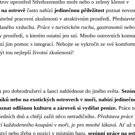
ostrov uprostřed Středozemního moře nebo o zelený klenot v
 na ostrově
často nabízí
jedinečnou příležitost
poznat novo
itelné pracovní zkušenosti v atraktivním prostředí. Představte
slaného vzduchu.
Práce v turistickém ruchu, gastronomii nebo
 prostředí, o kterém ostatní jen sní. Mnoho ostrovních komun
ízí jim pomoc s integrací. Nebojte se vykročit ze své komfortn
t tou nejlepší životní zkušeností!
pro dobrodružství a šanci nahlédnout do jiného světa.
Sezón
níků nebo na exotických ostrovech v moři, nabízí jedinečn
nat odlišnou kulturu a zároveň si vydělat peníze.
Práce n
všedních dnů a chtějí zažít něco netradičního.
Představa práce 
tí každodenního koupání v moři, je pro mnohé lákavá.
Ať už 
ství nebo třeba o pozici v místním baru,
sezónní práce na os