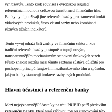
vyhlašován
. Tento krok souvisel s evropskou regulací
referenčních hodnot a celkovou transformací finančního trhu.
Banky nyní používají jiné referenční sazby pro stanovení úroků
vkladových produktů, často vlastní sazby nebo kombinaci
různých tržních indikátorů.
Tento vývoj odráží širší změny ve finančním sektoru, kde
tradiční referenční sazby postupně ustupují novým,
transparentnějším mechanismům stanovení úrokových sazeb.
Přesto znalost rozdílu mezi těmito sazbami zůstává důležitá pro
pochopení principů fungování mezibankovního trhu a způsobu,
jakým banky stanovují úrokové sazby svých produktů.
Hlavní účastníci a referenční banky
Mezi nejvýznamnější účastníky na trhu PRIBID patří především
referenční banky
, které hrají klíčovou roli při stanovování této