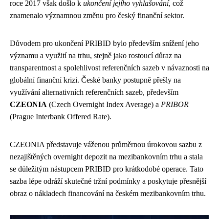
roce 2017 však došlo k
ukončení jejího vyhlašování
, což
znamenalo významnou změnu pro český finanční sektor.
Důvodem pro ukončení PRIBID bylo především snížení jeho
významu a využití na trhu, stejně jako rostoucí důraz na
transparentnost a spolehlivost referenčních sazeb v návaznosti na
globální finanční krizi. České banky postupně přešly na
využívání alternativních referenčních sazeb, především
CZEONIA
(Czech Overnight Index Average) a
PRIBOR
(Prague Interbank Offered Rate).
CZEONIA představuje váženou průměrnou úrokovou sazbu z
nezajištěných overnight depozit na mezibankovním trhu a stala
se důležitým nástupcem PRIBID pro krátkodobé operace. Tato
sazba lépe odráží skutečné tržní podmínky a poskytuje přesnější
obraz o nákladech financování na českém mezibankovním trhu.