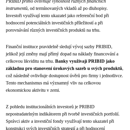
PRIBID přímo ovlivňuje výnosnost různých finančních
instrumentů
, od termínovaných vkladů až po dluhopisy.
Investoři využívají tento ukazatel jako referenční bod při
hodnocení potenciálních investičních příležitostí a při
porovnávání různých investičních produktů na trhu.
Finanční instituce pravidelně sledují vývoj sazby PRIBID,
jelikož její změny mají přímý dopad na náklady financování a
celkovou likviditu na trhu.
Banky využívají PRIBID jako
základnu pro stanovení úrokových sazeb u svých produktů
,
což následně ovlivňuje dostupnost úvěrů pro firmy i jednotlivce.
Tento mechanismus má významný vliv na celkovou
ekonomickou aktivitu v zemi.
Z pohledu institucionálních investorů je PRIBID
nepostradatelným indikátorem při tvorbě investičních portfolií.
Správci aktiv a investiční fondy využívají tento ukazatel při
konstrukci svých investičních strategií a při hodnocení