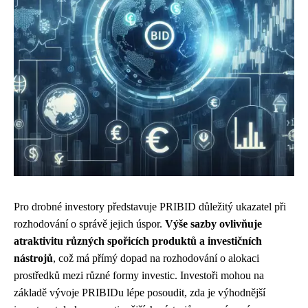
Pro drobné investory představuje PRIBID důležitý ukazatel při
rozhodování o správě jejich úspor.
Výše sazby ovlivňuje
atraktivitu různých spořicích produktů a investičních
nástrojů
, což má přímý dopad na rozhodování o alokaci
prostředků mezi různé formy investic. Investoři mohou na
základě vývoje PRIBIDu lépe posoudit, zda je výhodnější