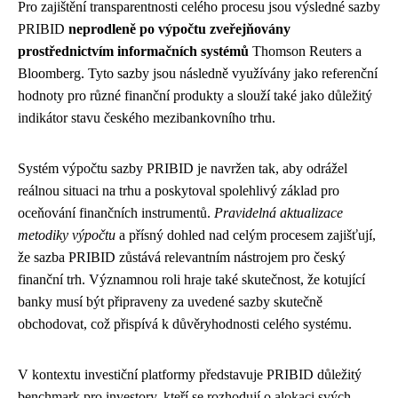
Pro zajištění transparentnosti celého procesu jsou výsledné sazby
PRIBID
neprodleně po výpočtu zveřejňovány
prostřednictvím informačních systémů
Thomson Reuters a
Bloomberg. Tyto sazby jsou následně využívány jako referenční
hodnoty pro různé finanční produkty a slouží také jako důležitý
indikátor stavu českého mezibankovního trhu.
Systém výpočtu sazby PRIBID je navržen tak, aby odrážel
reálnou situaci na trhu a poskytoval spolehlivý základ pro
oceňování finančních instrumentů.
Pravidelná aktualizace
metodiky výpočtu
a přísný dohled nad celým procesem zajišťují,
že sazba PRIBID zůstává relevantním nástrojem pro český
finanční trh. Významnou roli hraje také skutečnost, že kotující
banky musí být připraveny za uvedené sazby skutečně
obchodovat, což přispívá k důvěryhodnosti celého systému.
V kontextu investiční platformy představuje PRIBID důležitý
benchmark pro investory, kteří se rozhodují o alokaci svých