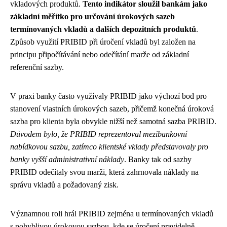
vkladových produktů.
Tento indikátor sloužil bankám jako
základní měřítko pro určování úrokových sazeb
termínovaných vkladů a dalších depozitních produktů
.
Způsob využití PRIBID při úročení vkladů byl založen na
principu připočítávání nebo odečítání marže od základní
referenční sazby.
V praxi banky často využívaly PRIBID jako výchozí bod pro
stanovení vlastních úrokových sazeb, přičemž konečná úroková
sazba pro klienta byla obvykle nižší než samotná sazba PRIBID.
Důvodem bylo, že PRIBID reprezentoval mezibankovní
nabídkovou sazbu, zatímco klientské vklady představovaly pro
banky vyšší administrativní náklady
. Banky tak od sazby
PRIBID odečítaly svou marži, která zahrnovala náklady na
správu vkladů a požadovaný zisk.
Významnou roli hrál PRIBID zejména u termínovaných vkladů
s pohyblivou úrokovou sazbou, kde se úročení pravidelně