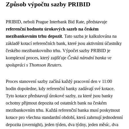
Způsob výpočtu sazby PRIBID
PRIBID, neboli Prague Interbank Bid Rate, představuje
referenční hodnotu úrokových sazeb na českém
mezibankovním trhu depozit
. Tato sazba je kalkulována na
základě kotací referenčních bank, které jsou aktivními účastníky
českého mezibankovního trhu. Výpočet sazby PRIBID je
komplexní proces, který zajišťuje
Česká národní banka ve
spolupráci s Thomson Reuters
.
Proces stanovení sazby začíná každý pracovní den v 11:00
hodin dopoledne, kdy referenční banky zadávají své kotace.
Tyto kotace představují úrokové sazby, za které jsou banky
ochotny přijmout depozita od ostatních bank na českém
mezibankovním trhu. Každá referenční banka musí poskytnout
kotace pro všechna standardní období, která zahrnují jednodenní
depozita (overnight), jeden týden, dva týdny, jeden měsíc, dva