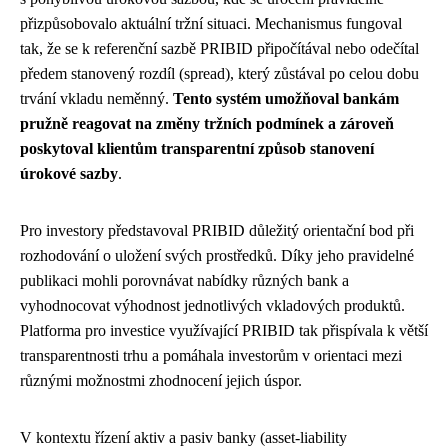
přizpůsobovalo aktuální tržní situaci. Mechanismus fungoval
tak, že se k referenční sazbě PRIBID připočítával nebo odečítal
předem stanovený rozdíl (spread), který zůstával po celou dobu
trvání vkladu neměnný.
Tento systém umožňoval bankám
pružně reagovat na změny tržních podmínek a zároveň
poskytoval klientům transparentní způsob stanovení
úrokové sazby
.
Pro investory představoval PRIBID důležitý orientační bod při
rozhodování o uložení svých prostředků. Díky jeho pravidelné
publikaci mohli porovnávat nabídky různých bank a
vyhodnocovat výhodnost jednotlivých vkladových produktů.
Platforma pro investice využívající PRIBID tak přispívala k větší
transparentnosti trhu a pomáhala investorům v orientaci mezi
různými možnostmi zhodnocení jejich úspor.
V kontextu řízení aktiv a pasiv banky (asset-liability