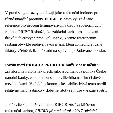
V praxi se tyto sazby používají jako referenční hodnoty pro
různé finanční produkty. PRIBID se často využívá jako
reference pro úročení termínovaných vkladů a spořicích účtů,
zatímco PRIBOR slouží jako základní sazba pro stanovení
úroků u úvěrových produktů. Banky k těmto referenčním
sazbám obvykle přidávají svoji marži, která zohledňuje různé
faktory včetně rizika, nákladů na správu a požadovaného zisku.
Rozdíl mezi PRIBID a PRIBOR se může v čase měnit
v
závislosti na mnoha faktorech, jako jsou měnová politika České
národní banky, ekonomická situace, likvidita na trhu či důvěra
mezi bankami. V období ekonomické stability bývá tento rozdíl
relativně malý, zatímco v době nejistoty se může výrazně zvětšit.
Je důležité zmínit, že zatímco PRIBOR zůstává klíčovou
referenční sazbou,
PRIBID již není od roku 2017 oficiálně