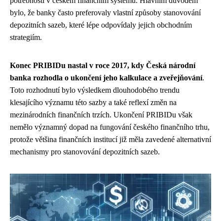
potřebnosti v českém finančním systému. Hlavním důvodem
bylo, že banky často preferovaly vlastní způsoby stanovování
depozitních sazeb, které lépe odpovídaly jejich obchodním
strategiím.
Konec PRIBIDu nastal v roce 2017, kdy Česká národní
banka rozhodla o ukončení jeho kalkulace a zveřejňování
.
Toto rozhodnutí bylo výsledkem dlouhodobého trendu
klesajícího významu této sazby a také reflexí změn na
mezinárodních finančních trzích. Ukončení PRIBIDu však
nemělo významný dopad na fungování českého finančního trhu,
protože většina finančních institucí již měla zavedené alternativní
mechanismy pro stanovování depozitních sazeb.