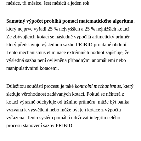
měsíce, tři měsíce, šest měsíců a jeden rok.
Samotný výpočet probíhá pomocí matematického algoritmu
,
který nejprve vyřadí 25 % nejvyšších a 25 % nejnižších kotací.
Ze zbývajících kotací se následně vypočítá aritmetický průměr,
který představuje výslednou sazbu PRIBID pro dané období.
Tento mechanismus eliminace extrémních hodnot zajišťuje, že
výsledná sazba není ovlivněna případnými anomáliemi nebo
manipulativními kotacemi.
Důležitou součástí procesu je také
kontrolní mechanismus
, který
sleduje věrohodnost zadávaných kotací. Pokud se některá z
kotací výrazně odchyluje od tržního průměru, může být banka
vyzvána k vysvětlení nebo může být její kotace z výpočtu
vyřazena. Tento systém pomáhá udržovat integritu celého
procesu stanovení sazby PRIBID.