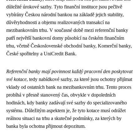
důležité úrokové sazby. Tyto finanční instituce jsou pečlivě
vybírány Českou národní bankou na základě jejich stability,
důvěryhodnosti a objemu realizovaných transakcí na
mezibankovním trhu. V současné době mezi referenční banky
patří největší bankovní domy působící na českém finančním
trhu, včetně Československé obchodní banky, Komerční banky,
České spořitelny a UniCredit Bank.
Referenční banky mají povinnost každý pracovní den poskytovat
své kotace
, tedy nabídkové sazby, za které jsou ochotny přijímat
vklady od ostatních bank na mezibankovním trhu. Tento proces
probíhá v přesně stanovený čas, obvykle v dopoledních
hodinách, kdy banky zadávají své sazby do specializovaného
systému. Důležitým aspektem je, že tyto kotace musí odrážet
reálnou situaci na trhu a skutečné podmínky, za kterých by
banka byla ochotna přijmout depozitum.