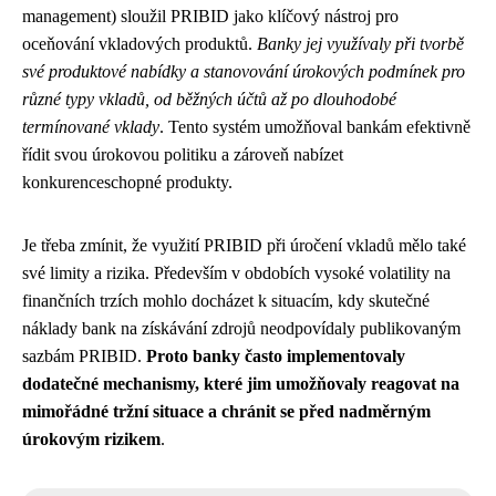
management) sloužil PRIBID jako klíčový nástroj pro
oceňování vkladových produktů.
Banky jej využívaly při tvorbě
své produktové nabídky a stanovování úrokových podmínek pro
různé typy vkladů, od běžných účtů až po dlouhodobé
termínované vklady
. Tento systém umožňoval bankám efektivně
řídit svou úrokovou politiku a zároveň nabízet
konkurenceschopné produkty.
Je třeba zmínit, že využití PRIBID při úročení vkladů mělo také
své limity a rizika. Především v obdobích vysoké volatility na
finančních trzích mohlo docházet k situacím, kdy skutečné
náklady bank na získávání zdrojů neodpovídaly publikovaným
sazbám PRIBID.
Proto banky často implementovaly
dodatečné mechanismy, které jim umožňovaly reagovat na
mimořádné tržní situace a chránit se před nadměrným
úrokovým rizikem
.