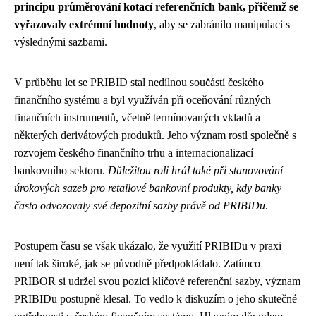
principu průměrování kotací referenčních bank, přičemž se
vyřazovaly extrémní hodnoty
, aby se zabránilo manipulaci s
výslednými sazbami.
V průběhu let se PRIBID stal nedílnou součástí českého
finančního systému a byl využíván při oceňování různých
finančních instrumentů, včetně termínovaných vkladů a
některých derivátových produktů. Jeho význam rostl společně s
rozvojem českého finančního trhu a internacionalizací
bankovního sektoru.
Důležitou roli hrál také při stanovování
úrokových sazeb pro retailové bankovní produkty, kdy banky
často odvozovaly své depozitní sazby právě od PRIBIDu
.
Postupem času se však ukázalo, že využití PRIBIDu v praxi
není tak široké, jak se původně předpokládalo. Zatímco
PRIBOR si udržel svou pozici klíčové referenční sazby, význam
PRIBIDu postupně klesal. To vedlo k diskuzím o jeho skutečné