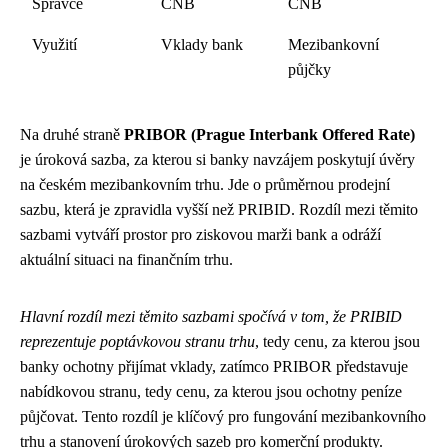
Správce
ČNB
ČNB
Využití
Vklady bank
Mezibankovní
půjčky
Na druhé straně
PRIBOR (Prague Interbank Offered Rate)
je úroková sazba, za kterou si banky navzájem poskytují úvěry
na českém mezibankovním trhu. Jde o průměrnou prodejní
sazbu, která je zpravidla vyšší než PRIBID. Rozdíl mezi těmito
sazbami vytváří prostor pro ziskovou marži bank a odráží
aktuální situaci na finančním trhu.
Hlavní rozdíl mezi těmito sazbami spočívá v tom, že PRIBID
reprezentuje poptávkovou stranu trhu
, tedy cenu, za kterou jsou
banky ochotny přijímat vklady, zatímco PRIBOR představuje
nabídkovou stranu, tedy cenu, za kterou jsou ochotny peníze
půjčovat. Tento rozdíl je klíčový pro fungování mezibankovního
trhu a stanovení úrokových sazeb pro komerční produkty.