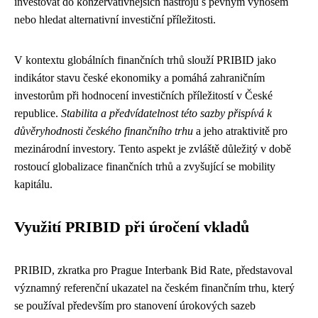
investovat do konzervativnějších nástrojů s pevným výnosem
nebo hledat alternativní investiční příležitosti.
V kontextu globálních finančních trhů slouží PRIBID jako
indikátor stavu české ekonomiky a pomáhá zahraničním
investorům při hodnocení investičních příležitostí v České
republice.
Stabilita a předvídatelnost této sazby přispívá k
důvěryhodnosti českého finančního trhu
a jeho atraktivitě pro
mezinárodní investory. Tento aspekt je zvláště důležitý v době
rostoucí globalizace finančních trhů a zvyšující se mobility
kapitálu.
Využití PRIBID při úročení vkladů
PRIBID, zkratka pro Prague Interbank Bid Rate, představoval
významný referenční ukazatel na českém finančním trhu, který
se používal především pro stanovení úrokových sazeb