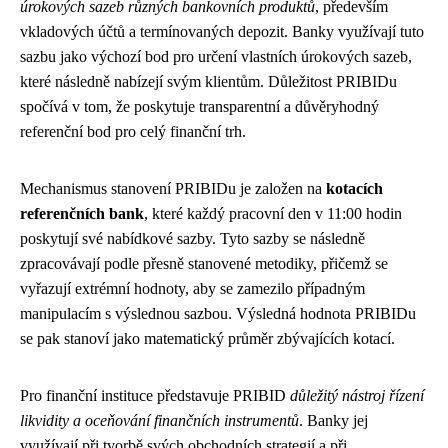
úrokových sazeb různých bankovních produktů
, především
vkladových účtů a termínovaných depozit. Banky využívají tuto
sazbu jako výchozí bod pro určení vlastních úrokových sazeb,
které následně nabízejí svým klientům. Důležitost PRIBIDu
spočívá v tom, že poskytuje transparentní a důvěryhodný
referenční bod pro celý finanční trh.
Mechanismus stanovení PRIBIDu je založen na
kotacích
referenčních bank
, které každý pracovní den v 11:00 hodin
poskytují své nabídkové sazby. Tyto sazby se následně
zpracovávají podle přesně stanovené metodiky, přičemž se
vyřazují extrémní hodnoty, aby se zamezilo případným
manipulacím s výslednou sazbou. Výsledná hodnota PRIBIDu
se pak stanoví jako matematický průměr zbývajících kotací.
Pro finanční instituce představuje PRIBID
důležitý nástroj řízení
likvidity a oceňování finančních instrumentů
. Banky jej
využívají při tvorbě svých obchodních strategií a při