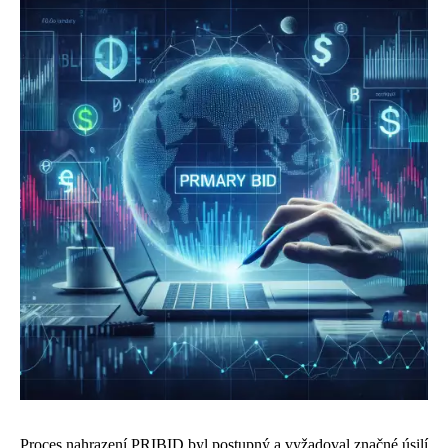
Proces nahrazení PRIBID byl postupný a vyžadoval značné úsilí