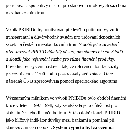
potřebovala spolehlivý nástroj pro stanovení úrokových sazeb na
mezibankovním trhu.
Vznik PRIBIDu byl motivován především potřebou vytvořit
transparentní a důvěryhodný systém pro určování depozitních
sazeb na českém mezibankovním trhu.
V době jeho zavedení
představoval PRIBID důležitý nástroj pro stanovení cen vkladů
a sloužil jako referenční sazba pro různé finanční produkty
.
Původně byl systém nastaven tak, že referenční banky každý
pracovní den v 11:00 hodin poskytovaly své kotace, které
následně ČNB zpracovávala pomocí specifického algoritmu.
Významným milníkem ve vývoji PRIBIDu bylo období finanční
krize v letech 1997-1998, kdy se ukázala jeho důležitost pro
stabilitu českého finančního trhu. V této době sloužil PRIBID
jako klíčový indikátor důvěry mezi bankami a pomáhal při
stanovování cen depozit.
Systém výpočtu byl založen na