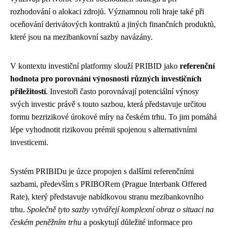
rozhodování o alokaci zdrojů. Významnou roli hraje také při
oceňování derivátových kontraktů a jiných finančních produktů,
které jsou na mezibankovní sazby navázány.
V kontextu investiční platformy slouží PRIBID jako
referenční
hodnota pro porovnání výnosnosti různých investičních
příležitostí
. Investoři často porovnávají potenciální výnosy
svých investic právě s touto sazbou, která představuje určitou
formu bezrizikové úrokové míry na českém trhu. To jim pomáhá
lépe vyhodnotit rizikovou prémii spojenou s alternativními
investicemi.
Systém PRIBIDu je úzce propojen s dalšími referenčními
sazbami, především s PRIBORem (Prague Interbank Offered
Rate), který představuje nabídkovou stranu mezibankovního
trhu.
Společně tyto sazby vytvářejí komplexní obraz o situaci na
českém peněžním trhu
a poskytují důležité informace pro