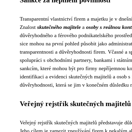
Sankce za neplnění povinností
Transparentní vlastnictví firem a majetku je v dnešn
Znalost
skutečného majitele
a
osoby s reálnou kont
důvěryhodného a férového podnikatelského prostředí.
sice mohou na první pohled působit jako administrativ
transparentnosti a důvěryhodnosti firem. Včasné a s
spolupráci s obchodními partnery, bankami i státním
sankcím, které mohou být pro firmy nepříjemnou ko
identifikaci a evidenci skutečných majitelů a osob s 
důvěryhodnosti, která se jim v konečném důsledku 
Veřejný rejstřík skutečných majitelů
Veřejný rejstřík skutečných majitelů představuje důl
Jeho cílem je zamezit zneužívání firem k nekalým ak