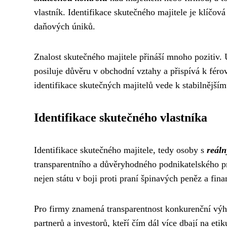
vlastník. Identifikace skutečného majitele je klíčov
daňových úniků.
Znalost skutečného majitele přináší mnoho pozitiv.
posiluje důvěru v obchodní vztahy a přispívá k fér
identifikace skutečných majitelů vede k stabilnějš
Identifikace skutečného vlastníka
Identifikace skutečného majitele, tedy osoby s
reál
transparentního a důvěryhodného podnikatelského p
nejen státu v boji proti praní špinavých peněz a fi
Pro firmy znamená transparentnost konkurenční vý
partnerů a investorů, kteří čím dál více dbají na eti