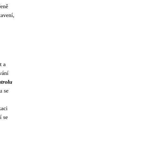
řeně
tavení,
t a
vání
trolu
u se
kaci
í se