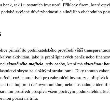
 u bank, tak i u ostatních investorů. Příklady firem, které otev
 v podobě zvýšené důvěryhodnosti a silnějšího obchodního pos
ů
ice přináší do podnikatelského prostředí větší transparentnos
ekalým aktivitám, jako je praní špinavých peněz nebo financo
enci
skutečného majitele
, tedy osoby, která má
skutečnou kon
 vlastnictví skryto za složitými strukturami. Díky tomuto zákon
ředí, což je atraktivní pro zahraniční investory a přispívá k
pad i na boj proti daňovým únikům, neboť usnadňuje identifi
arentní prostředí prospívá všem poctivým podnikatelům, kteř
evnou pozici na trhu.