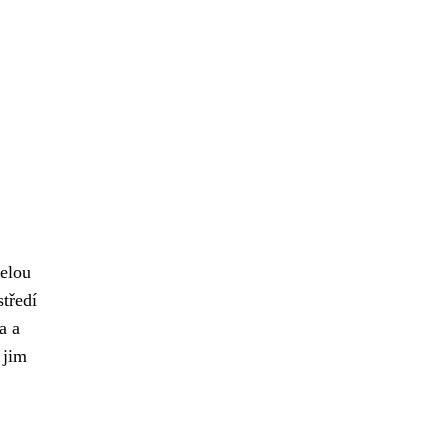
celou
středí
a a
 jim