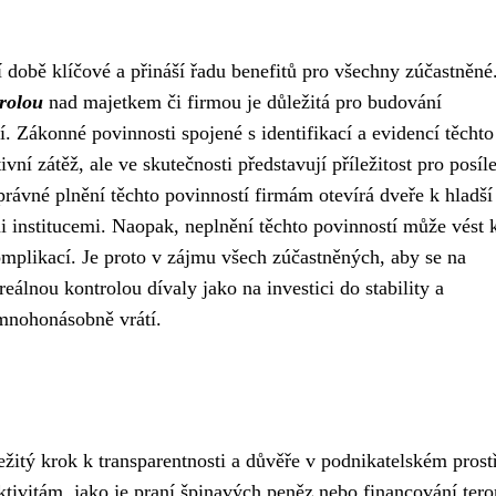
í době klíčové a přináší řadu benefitů pro všechny zúčastněné
rolou
nad majetkem či firmou je důležitá pro budování
 Zákonné povinnosti spojené s identifikací a evidencí těchto
ní zátěž, ale ve skutečnosti představují příležitost pro posíl
právné plnění těchto povinností firmám otevírá dveře k hladší
i institucemi. Naopak, neplnění těchto povinností může vést 
mplikací. Je proto v zájmu všech zúčastněných, aby se na
reálnou kontrolou dívaly jako na investici do stability a
mnohonásobně vrátí.
ežitý krok k transparentnosti a důvěře v podnikatelském prost
tivitám, jako je praní špinavých peněz nebo financování tero