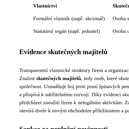
Vlastnictví
Skutečn
Formální vlastník (např. akcionář)
Osoba s
Statutární orgán (např. jednatel)
Osoba u
Evidence skutečných majitelů
Transparentní vlastnické struktury firem a organizac
Znalost
skutečných majitelů
, tedy osob, které
skut
společnost. Usnadňuje boj proti praní špinavých pen
a přispívá k udržitelnému rozvoji. Díky evidenci sku
předcházet zneužití firem k nelegálním aktivitám. Z
otevírá dveře k novým obchodním příležitostem a pa