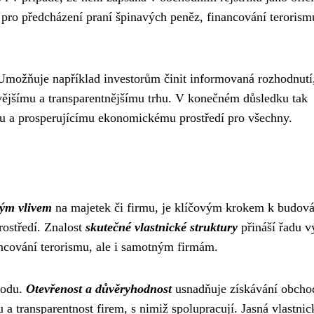
á pro předcházení praní špinavých peněz, financování terorism
 Umožňuje například investorům činit informovaná rozhodnutí
ovějšímu a transparentnějšímu trhu. V konečném důsledku tak
ímu a prosperujícímu ekonomickému prostředí pro všechny.
ným vlivem
na majetek či firmu, je klíčovým krokem k budová
rostředí. Znalost
skutečné vlastnické struktury
přináší řadu 
nancování terorismu, ale i samotným firmám.
hodu.
Otevřenost a důvěryhodnost
usnadňuje získávání obcho
ku a transparentnost firem, s nimiž spolupracují. Jasná vlastnic