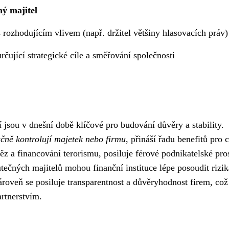
ý majitel
 rozhodujícím vlivem (např. držitel většiny hlasovacích práv)
rčující strategické cíle a směřování společnosti
í jsou v dnešní době klíčové pro budování důvěry a stability.
ečně kontrolují majetek nebo firmu
, přináší řadu benefitů pro 
ěz a financování terorismu, posiluje férové podnikatelské pro
tečných majitelů mohou finanční instituce lépe posoudit rizik
ároveň se posiluje transparentnost a důvěryhodnost firem, což
rtnerstvím.