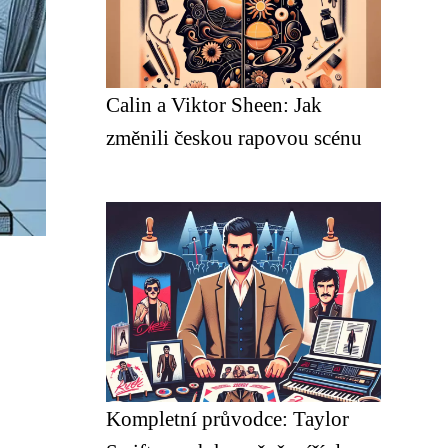
Calin a Viktor Sheen: Jak
změnili českou rapovou scénu
Kompletní průvodce: Taylor