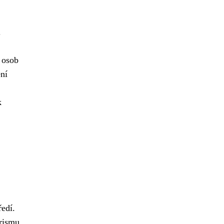
.
 osob
ení
k
ředí.
rismu.