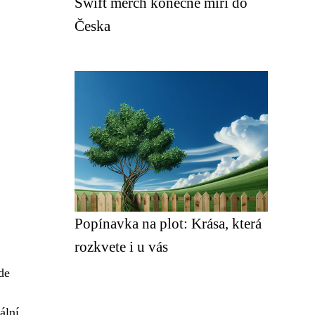
Swift merch konečně míří do
Česka
Popínavka na plot: Krása, která
rozkvete i u vás
de
ální