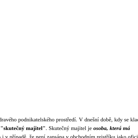
ravého podnikatelského prostředí. V dnešní době, kdy se kla
u
"skutečný majitel"
. Skutečný majitel je
osoba, která má
i v případě, že není zapsána v obchodním rejstříku jako ofici