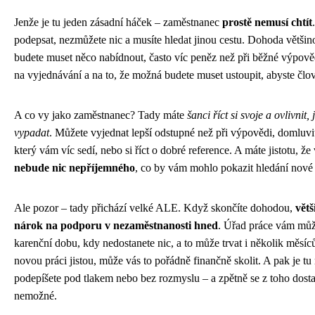
Jenže je tu jeden zásadní háček – zaměstnanec
prostě nemusí chtít
podepsat, nezmůžete nic a musíte hledat jinou cestu. Dohoda větši
budete muset něco nabídnout, často víc peněz než při běžné výpověd
na vyjednávání a na to, že možná budete muset ustoupit, abyste člov
A co vy jako zaměstnanec? Tady máte
šanci říct si svoje a ovlivnit
vypadat
. Můžete vyjednat lepší odstupné než při výpovědi, domluvit
který vám víc sedí, nebo si říct o dobré reference. A máte jistotu, že
nebude nic nepříjemného
, co by vám mohlo pokazit hledání nové 
Ale pozor – tady přichází velké ALE. Když skončíte dohodou,
vět
nárok na podporu v nezaměstnanosti hned
. Úřad práce vám můž
karenční dobu, kdy nedostanete nic, a to může trvat i několik měsí
novou práci jistou, může vás to pořádně finančně skolit. A pak je tu 
podepíšete pod tlakem nebo bez rozmyslu – a zpětně se z toho dosta
nemožné.