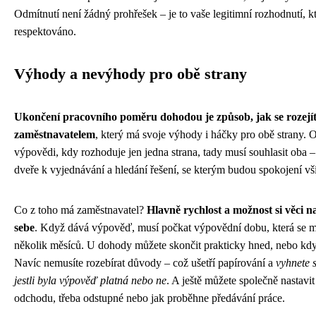
Odmítnutí není žádný prohřešek – je to vaše legitimní rozhodnutí, k
respektováno.
Výhody a nevýhody pro obě strany
Ukončení pracovního poměru dohodou je způsob, jak se rozejít
zaměstnavatelem
, který má svoje výhody i háčky pro obě strany. O
výpovědi, kdy rozhoduje jen jedna strana, tady musí souhlasit oba –
dveře k vyjednávání a hledání řešení, se kterým budou spokojení vš
Co z toho má zaměstnavatel?
Hlavně rychlost a možnost si věci na
sebe
. Když dává výpověď, musí počkat výpovědní dobu, která se m
několik měsíců. U dohody můžete skončit prakticky hned, nebo kdy
Navíc nemusíte rozebírat důvody – což ušetří papírování a
vyhnete 
jestli byla výpověď platná nebo ne
. A ještě můžete společně nastav
odchodu, třeba odstupné nebo jak proběhne předávání práce.