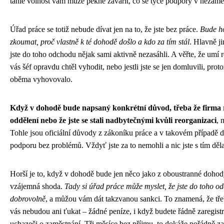
tahle volnost vám může pěkně zavařit, co se týče podpory v nezamě
Úřad práce se totiž nebude dívat jen na to, že jste bez práce.
Bude ho
zkoumat, proč vlastně k té dohodě došlo a kdo za tím stál
. Hlavně jim
jste do toho odchodu nějak sami aktivně nezasáhli. A věřte, že umí ro
vás šéf opravdu chtěl vyhodit, nebo jestli jste se jen domluvili, prot
oběma vyhovovalo.
Když v dohodě bude napsaný konkrétní důvod, třeba že firma r
oddělení nebo že jste se stali nadbytečnými kvůli reorganizaci
, 
Tohle jsou oficiální důvody z zákoníku práce a v takovém případě d
podporu bez problémů. Vždyť jste za to nemohli a nic jste s tím děl
Horší je to, když v dohodě bude jen něco jako z oboustranné doho
vzájemná shoda.
Tady si úřad práce může myslet, že jste do toho od
dobrovolně
, a můžou vám dát takzvanou sankci. To znamená, že tře
vás nebudou ani ťukat – žádné peníze, i když budete řádně zaregist
uchazeči o zaměstnání. Tři měsíce bez příjmu, to dokáže pořádně z