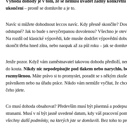
Výhoda dohody je v tom, že se nemusí uvádět žádný konkrétní
ukončení
– prostě se domluvíte a je to.
Navíc si můžete dohodnout leccos navíc. Kdy přesně skončíte? Dos
odstupné? Jak to bude s nevyčerpanou dovolenou? Všechno je otevř
Na rozdíl od klasické výpovědi, kde musíte dodržet výpovědní dob
skončit třeba hned zítra, nebo naopak až za půl roku – jak se domluv
Jenže pozor. Když vám zaměstnavatel takovou dohodu předloží, nene
do kouta.
Nikdy nic nepodepisujte pod tlakem nebo narychlo, b
rozmyšlenou.
Máte právo si to promyslet, poradit se s někým zkuše
právníkem nebo na úřadu práce. Nikdo vám nemůže vyčítat, že chce
čeho jdete.
Co musí dohoda obsahovat? Především musí být písemná a podeps
stranami. Musí v ní být jasně uvedené datum, kdy váš pracovní pom
všechny další podmínky, na kterých jste se domluvili
. Bez toho to pr