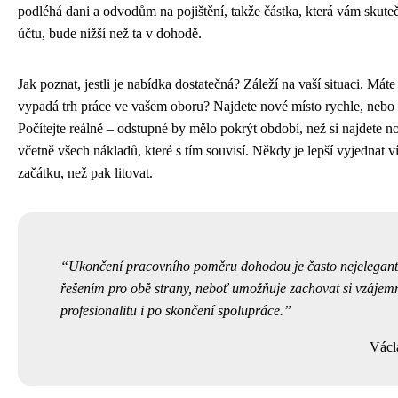
podléhá dani a odvodům na pojištění, takže částka, která vám skuteč
účtu, bude nižší než ta v dohodě.
Jak poznat, jestli je nabídka dostatečná? Záleží na vaší situaci. Mát
vypadá trh práce ve vašem oboru? Najdete nové místo rychle, nebo 
Počítejte reálně – odstupné by mělo pokrýt období, než si najdete n
včetně všech nákladů, které s tím souvisí. Někdy je lepší vyjednat v
začátku, než pak litovat.
Ukončení pracovního poměru dohodou je často nejelegant
řešením pro obě strany, neboť umožňuje zachovat si vzájem
profesionalitu i po skončení spolupráce.
Václ