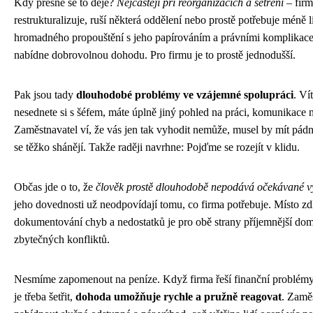
Kdy přesně se to děje?
Nejčastěji při reorganizacích a šetření
– firm
restrukturalizuje, ruší některá oddělení nebo prostě potřebuje méně l
hromadného propouštění s jeho papírováním a právními komplikace
nabídne dobrovolnou dohodu. Pro firmu je to prostě jednodušší.
Pak jsou tady
dlouhodobé problémy ve vzájemné spolupráci
. Ví
nesednete si s šéfem, máte úplně jiný pohled na práci, komunikace 
Zaměstnavatel ví, že vás jen tak vyhodit nemůže, musel by mít pád
se těžko shánějí. Takže raději navrhne: Pojďme se rozejít v klidu.
Občas jde o to, že
člověk prostě dlouhodobě nepodává očekávané v
jeho dovednosti už neodpovídají tomu, co firma potřebuje. Místo z
dokumentování chyb a nedostatků je pro obě strany příjemnější dom
zbytečných konfliktů.
Nesmíme zapomenout na peníze. Když firma řeší finanční problémy
je třeba šetřit,
dohoda umožňuje rychle a pružně reagovat
. Zamě