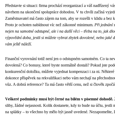
Představte si situaci: firma prochází reorganizací a váš nadřízený vás
návrhem na ukončení spolupráce dohodou. V tu chvíli začíná vyjed
Zaměstnavatel má často zájem na tom, aby se rozešli v klidu a bez 
Proto je ochoten nabídnout víc než zákonné minimum.
Při jednání s
nejen na samotné odstupné, ale i na další věci – třeba na to, jak d
výpovědní doba, jestli si můžete vybrat zbytek dovolené, nebo jaké d
vám ještě náleží.
Finanční vyrovnání totiž není jen o odstupném samotném. Co ta ne
dovolená? Co bonusy, které byste normálně dostali? Pokud jste pod
konkurenční doložku, můžete vyjednat kompenzaci i za ni. Některé 
dokonce příspěvek na rekvalifikaci nebo vám nechají na přechodno
vůz. A dobrá reference? Ta má často větší cenu, než si člověk zpoč
Veškeré podmínky musí být černé na bílém v písemné dohodě.
sliby, žádné nejasnosti. Kolik dostanete, kdy to bude na účtu, jestli
na splátky – to všechno by mělo být jasně uvedené. Nezapomeňte, 