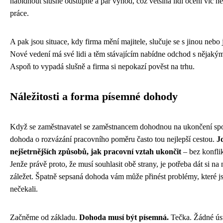
nabídnout slušné odstupné a pár výhod, což většina lidí ocení víc n
práce.
A pak jsou situace, kdy firma mění majitele, slučuje se s jinou nebo
Nové vedení má své lidi a těm stávajícím nabídne odchod s nějakým
Aspoň to vypadá slušně a firma si nepokazí pověst na trhu.
Náležitosti a forma písemné dohody
Když se zaměstnavatel se zaměstnancem dohodnou na ukončení spo
dohoda o rozvázání pracovního poměru často tou nejlepší cestou.
J
nejšetrnějších způsobů, jak pracovní vztah ukončit
– bez konflik
Jenže právě proto, že musí souhlasit obě strany, je potřeba dát si na
záležet. Špatně sepsaná dohoda vám může přinést problémy, které j
nečekali.
Začněme od základu.
Dohoda musí být písemná.
Tečka. Žádné ús