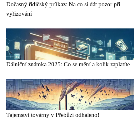
Dočasný řidičský průkaz: Na co si dát pozor při
vyřizování
Dálniční známka 2025: Co se mění a kolik zaplatíte
Tajemství továrny v Přebůzi odhaleno!