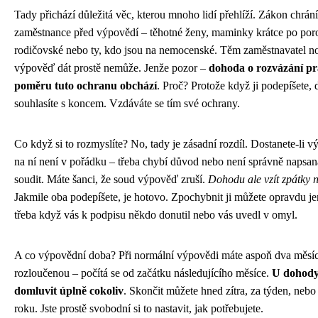
Tady přichází důležitá věc, kterou mnoho lidí přehlíží. Zákon chrání
zaměstnance před výpovědí – těhotné ženy, maminky krátce po poro
rodičovské nebo ty, kdo jsou na nemocenské. Těm zaměstnavatel n
výpověď dát prostě nemůže. Jenže pozor –
dohoda o rozvázání p
poměru tuto ochranu obchází
. Proč? Protože když ji podepíšete,
souhlasíte s koncem. Vzdáváte se tím své ochrany.
Co když si to rozmyslíte? No, tady je zásadní rozdíl. Dostanete-li 
na ní není v pořádku – třeba chybí důvod nebo není správně napsaná
soudit. Máte šanci, že soud výpověď zruší.
Dohodu ale vzít zpátky 
Jakmile oba podepíšete, je hotovo. Zpochybnit ji můžete opravdu j
třeba když vás k podpisu někdo donutil nebo vás uvedl v omyl.
A co výpovědní doba? Při normální výpovědi máte aspoň dva měsí
rozloučenou – počítá se od začátku následujícího měsíce.
U dohody
domluvit úplně cokoliv
. Skončit můžete hned zítra, za týden, nebo 
roku. Jste prostě svobodní si to nastavit, jak potřebujete.