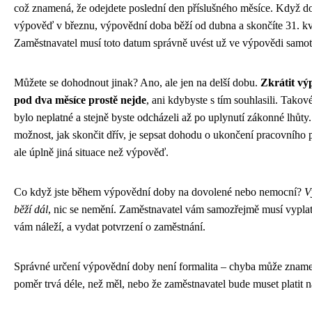
což znamená, že odejdete poslední den příslušného měsíce. Když do
výpověď v březnu, výpovědní doba běží od dubna a skončíte 31. kv
Zaměstnavatel musí toto datum správně uvést už ve výpovědi samot
Můžete se dohodnout jinak? Ano, ale jen na delší dobu.
Zkrátit vý
pod dva měsíce prostě nejde
, ani kdybyste s tím souhlasili. Takov
bylo neplatné a stejně byste odcházeli až po uplynutí zákonné lhůty.
možnost, jak skončit dřív, je sepsat dohodu o ukončení pracovního 
ale úplně jiná situace než výpověď.
Co když jste během výpovědní doby na dovolené nebo nemocní?
V
běží dál
, nic se nemění. Zaměstnavatel vám samozřejmě musí vyplat
vám náleží, a vydat potvrzení o zaměstnání.
Správné určení výpovědní doby není formalita – chyba může zname
poměr trvá déle, než měl, nebo že zaměstnavatel bude muset platit 