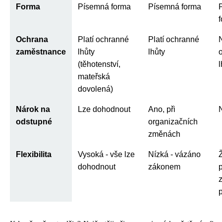
Forma
Písemná forma
Písemná forma
Ochrana
Platí ochranné
Platí ochranné
zaměstnance
lhůty
lhůty
(těhotenství,
l
mateřská
dovolená)
Nárok na
Lze dohodnout
Ano, při
odstupné
organizačních
změnách
Flexibilita
Vysoká - vše lze
Nízká - vázáno
dohodnout
zákonem