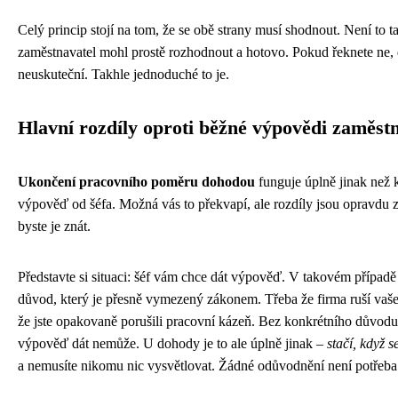
Celý princip stojí na tom, že se obě strany musí shodnout. Není to t
zaměstnavatel mohl prostě rozhodnout a hotovo. Pokud řeknete ne,
neuskuteční. Takhle jednoduché to je.
Hlavní rozdíly oproti běžné výpovědi zaměst
Ukončení pracovního poměru dohodou
funguje úplně jinak než 
výpověď od šéfa. Možná vás to překvapí, ale rozdíly jsou opravdu z
byste je znát.
Představte si situaci: šéf vám chce dát výpověď. V takovém případ
důvod, který je přesně vymezený zákonem. Třeba že firma ruší vaše
že jste opakovaně porušili pracovní kázeň. Bez konkrétního důvod
výpověď dát nemůže. U dohody je to ale úplně jinak –
stačí, když 
a nemusíte nikomu nic vysvětlovat. Žádné odůvodnění není potřeba