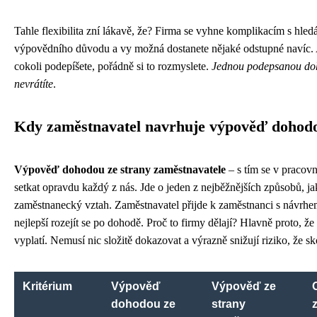
Tahle flexibilita zní lákavě, že? Firma se vyhne komplikacím s hle
výpovědního důvodu a vy možná dostanete nějaké odstupné navíc. 
cokoli podepíšete, pořádně si to rozmyslete.
Jednou podepsanou doh
nevrátíte
.
Kdy zaměstnavatel navrhuje výpověď dohod
Výpověď dohodou ze strany zaměstnavatele
– s tím se v pracov
setkat opravdu každý z nás. Jde o jeden z nejběžnějších způsobů, ja
zaměstnanecký vztah. Zaměstnavatel přijde k zaměstnanci s návrhe
nejlepší rozejít se po dohodě. Proč to firmy dělají? Hlavně proto, že 
vyplatí. Nemusí nic složitě dokazovat a výrazně snižují riziko, že s
Kritérium
Výpověď
Výpověď ze
dohodou ze
strany