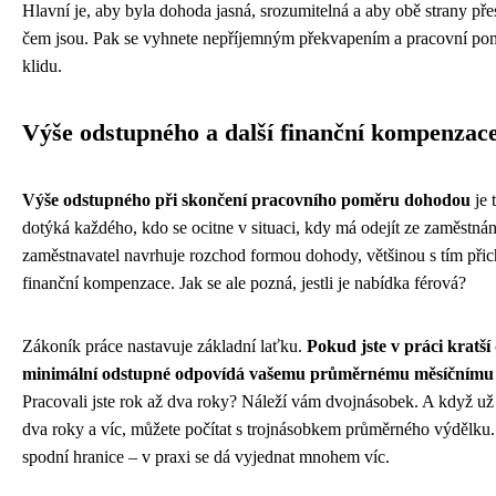
Hlavní je, aby byla dohoda jasná, srozumitelná a aby obě strany pře
čem jsou. Pak se vyhnete nepříjemným překvapením a pracovní pom
klidu.
Výše odstupného a další finanční kompenzac
Výše odstupného při skončení pracovního poměru dohodou
je 
dotýká každého, kdo se ocitne v situaci, kdy má odejít ze zaměstná
zaměstnavatel navrhuje rozchod formou dohody, většinou s tím přic
finanční kompenzace. Jak se ale pozná, jestli je nabídka férová?
Zákoník práce nastavuje základní laťku.
Pokud jste v práci kratší
minimální odstupné odpovídá vašemu průměrnému měsíčnímu
Pracovali jste rok až dva roky? Náleží vám dvojnásobek. A když už 
dva roky a víc, můžete počítat s trojnásobkem průměrného výdělku.
spodní hranice – v praxi se dá vyjednat mnohem víc.