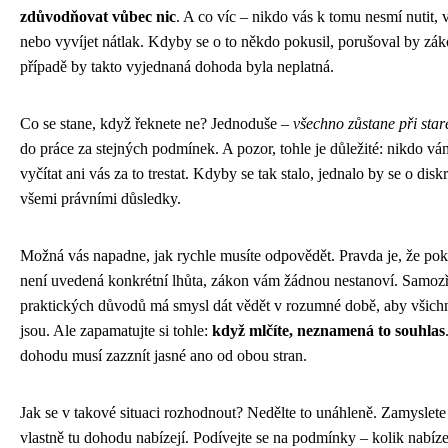
zdůvodňovat vůbec nic
. A co víc – nikdo vás k tomu nesmí nutit,
nebo vyvíjet nátlak. Kdyby se o to někdo pokusil, porušoval by zá
případě by takto vyjednaná dohoda byla neplatná.
Co se stane, když řeknete ne? Jednoduše –
všechno zůstane při sta
do práce za stejných podmínek. A pozor, tohle je důležité: nikdo vá
vyčítat ani vás za to trestat. Kdyby se tak stalo, jednalo by se o disk
všemi právními důsledky.
Možná vás napadne, jak rychle musíte odpovědět. Pravda je, že po
není uvedená konkrétní lhůta, zákon vám žádnou nestanoví. Samozř
praktických důvodů má smysl dát vědět v rozumné době, aby všichn
jsou. Ale zapamatujte si tohle:
když mlčíte, neznamená to souhlas
dohodu musí zazznít jasné ano od obou stran.
Jak se v takové situaci rozhodnout? Nedělte to unáhleně. Zamyslete
vlastně tu dohodu nabízejí. Podívejte se na podmínky – kolik nabíz