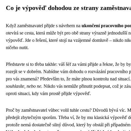
Co je výpověď dohodou ze strany zaměstnava
Když zaměstnavatel přijde s návrhem na
ukončení pracovního p
otevírá se cesta, která může být pro obě strany výrazně jednodušší n
výpověď. Jde o řešení, které stojí na vzájemné domluvě – nikdo n
ničeho nutit.
Představte si to třeba takhle: váš šéf za vámi přijde a řekne, že by by
rozejít se v dobrém. Nabídne vám dohodu o rozvázání pracovního 
pro vás znamená? Především to, že máte plnou kontrolu nad situací
souhlasíte, nebo ne.
Nikdo vás nemůže přinutit podepsat, což je zása
oproti situaci, kdy vám prostě přijde výpověď.
Proč by zaměstnavatel vůbec volil tuhle cestu? Důvodů bývá víc. 
předejít zbytečným sporům. Třeba ví, že by mu klasická výpověď d
protože nemá dostatečně silný důvod, který by obstál při případné