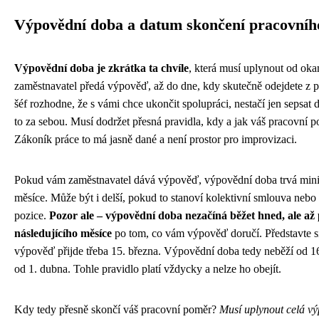
Výpovědní doba a datum skončení pracovní
Výpovědní doba je zkrátka ta chvíle
, která musí uplynout od ok
zaměstnavatel předá výpověď, až do dne, kdy skutečně odejdete z 
šéf rozhodne, že s vámi chce ukončit spolupráci, nestačí jen sepsat
to za sebou. Musí dodržet přesná pravidla, kdy a jak váš pracovní 
Zákoník práce to má jasně dané a není prostor pro improvizaci.
Pokud vám zaměstnavatel dává výpověď, výpovědní doba trvá min
měsíce. Může být i delší, pokud to stanoví kolektivní smlouva nebo 
pozice.
Pozor ale – výpovědní doba nezačíná běžet hned, ale a
následujícího měsíce
po tom, co vám výpověď doručí. Představte s
výpověď přijde třeba 15. března. Výpovědní doba tedy neběží od 16
od 1. dubna. Tohle pravidlo platí vždycky a nelze ho obejít.
Kdy tedy přesně skončí váš pracovní poměr?
Musí uplynout celá v