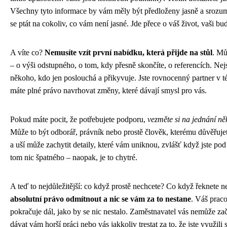
Všechny tyto informace by vám měly být předloženy jasně a srozum
se ptát na cokoliv, co vám není jasné. Jde přece o váš život, vaši bu
A víte co?
Nemusíte vzít první nabídku, která přijde na stůl
. Mů
– o výši odstupného, o tom, kdy přesně skončíte, o referencích. Nejs
někoho, kdo jen poslouchá a přikyvuje. Jste rovnocenný partner v té
máte plné právo navrhovat změny, které dávají smysl pro vás.
Pokud máte pocit, že potřebujete podporu,
vezměte si na jednání n
Může to být odborář, právník nebo prostě člověk, kterému důvěřujet
a uší může zachytit detaily, které vám uniknou, zvlášť když jste po
tom nic špatného – naopak, je to chytré.
A teď to nejdůležitější: co když prostě nechcete? Co když řeknete 
absolutní právo odmítnout a nic se vám za to nestane
. Váš prac
pokračuje dál, jako by se nic nestalo. Zaměstnavatel vás nemůže zač
dávat vám horší práci nebo vás jakkoliv trestat za to, že jste využili 