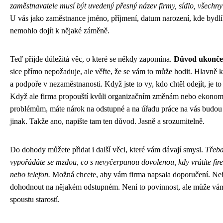
zaměstnavatele musí být uvedený přesný název firmy, sídlo, všechny
U vás jako zaměstnance jméno, příjmení, datum narození, kde bydlít
nemohlo dojít k nějaké záměně.
Teď přijde důležitá věc, o které se někdy zapomína.
Důvod ukonče
sice přímo nepožaduje, ale věřte, že se vám to může hodit. Hlavně k
a podpoře v nezaměstnanosti. Když jste to vy, kdo chtěl odejít, je to
Když ale firma propouští kvůli organizačním změnám nebo ekono
problémům, máte nárok na odstupné a na úřadu práce na vás budou 
jinak. Takže ano, napište tam ten důvod. Jasně a srozumitelně.
Do dohody můžete přidat i další věci, které vám dávají smysl.
Třeba
vypořádáte se mzdou, co s nevyčerpanou dovolenou, kdy vrátíte fi
nebo telefon.
Možná chcete, aby vám firma napsala doporučení. Neb
dohodnout na nějakém odstupném. Není to povinnost, ale může vám 
spoustu starostí.