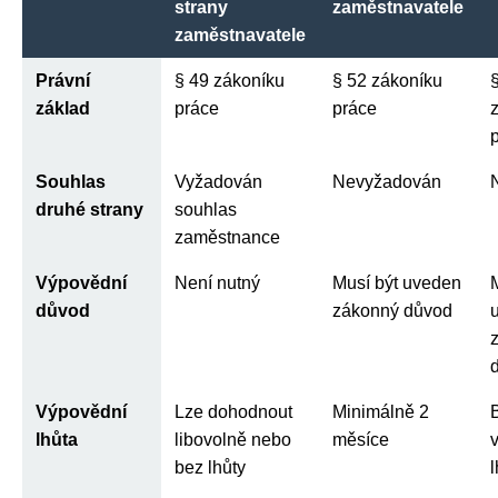
strany
zaměstnavatele
zaměstnavatele
Právní
§ 49 zákoníku
§ 52 zákoníku
základ
práce
práce
Souhlas
Vyžadován
Nevyžadován
druhé strany
souhlas
zaměstnance
Výpovědní
Není nutný
Musí být uveden
důvod
zákonný důvod
Výpovědní
Lze dohodnout
Minimálně 2
lhůta
libovolně nebo
měsíce
bez lhůty
l