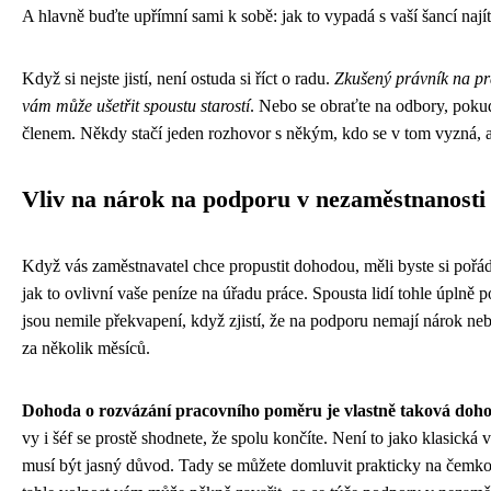
A hlavně buďte upřímní sami k sobě: jak to vypadá s vaší šancí najít
Když si nejste jistí, není ostuda si říct o radu.
Zkušený právník na p
vám může ušetřit spoustu starostí
. Nebo se obraťte na odbory, pokud 
členem. Někdy stačí jeden rozhovor s někým, kdo se v tom vyzná, a
Vliv na nárok na podporu v nezaměstnanosti
Když vás zaměstnavatel chce propustit dohodou, měli byste si pořá
jak to ovlivní vaše peníze na úřadu práce. Spousta lidí tohle úplně 
jsou nemile překvapení, když zjistí, že na podporu nemají nárok neb
za několik měsíců.
Dohoda o rozvázání pracovního poměru je vlastně taková doh
vy i šéf se prostě shodnete, že spolu končíte. Není to jako klasická
musí být jasný důvod. Tady se můžete domluvit prakticky na čemkol