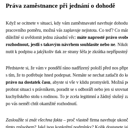
Práva zaměstnance při jednání o dohodě
Když se ocitnete v situaci, kdy vám zaměstnavatel navrhuje dohodu
pracovního poměru, možná vás zaplavuje nejistota. Co teď? Co mám
důležité si uvědomit jednu zásadní věc:
máte naprosté právo svob
rozhodnout, jestli s takovým návrhem souhlasíte nebo ne
. Nikd
nutit k podpisu a jakýkoliv tlak ze strany šéfa je zkrátka nepřípustný
Představte si, že vám v pondělí ráno nadřízený položí před nos př
s tím, že to potřebuje hned podepsat. Nemáte se nechat zatlačit do 
právo na dostatek času
, abyste si vše v klidu promysleli. Možná p
probrat situaci s právníkem, poradit se s odboráři nebo jen si srovn
kuchyňského stolu s rodinou. To je zcela legitimní a žádný slušný 
po vás neměl chtít okamžité rozhodnutí.
Zasloužíte si znát všechna fakta
– proč vlastně firma navrhuje ukonč
tímto způsobem? Jaké jsou konkrétní podmínky? Kolik dostanete j