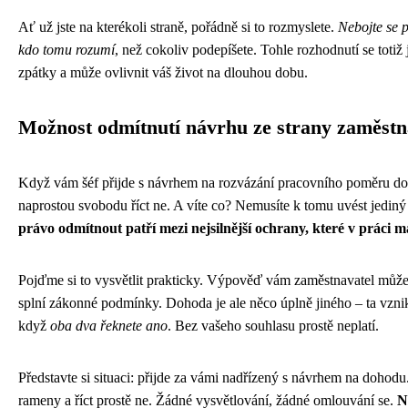
Ať už jste na kterékoli straně, pořádně si to rozmyslete.
Nebojte se 
kdo tomu rozumí
, než cokoliv podepíšete. Tohle rozhodnutí se totiž 
zpátky a může ovlivnit váš život na dlouhou dobu.
Možnost odmítnutí návrhu ze strany zaměst
Když vám šéf přijde s návrhem na rozvázání pracovního poměru d
naprostou svobodu říct ne. A víte co? Nemusíte k tomu uvést jedin
právo odmítnout patří mezi nejsilnější ochrany, které v práci m
Pojďme si to vysvětlit prakticky. Výpověď vám zaměstnavatel můž
splní zákonné podmínky. Dohoda je ale něco úplně jiného – ta vznik
když
oba dva řeknete ano
. Bez vašeho souhlasu prostě neplatí.
Představte si situaci: přijde za vámi nadřízený s návrhem na dohodu
rameny a říct prostě ne. Žádné vysvětlování, žádné omlouvání se.
N