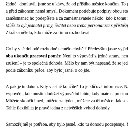
žádné „domluvili jsme se u kávy, že od příštího měsíce končím. To 
a před zákonem nemá smysl. Dokument potřebuje podpisy obou str
zaměstnanec ho podepíšete a za zaměstnavatele někdo, kdo k tomu
Může to být jednatel firmy, ředitel nebo třeba personalista s příslu
Zkrátka někdo, kdo může za firmu rozhodovat.
Co by v té dohodě rozhodně nemělo chybět? Především jasné vyjád
oba ukončit pracovní poměr.
Není to výpověď z jedné strany, nen
zrušení – je to společná dohoda. Mělo by tam být napsané, že se j
podle zákoníku práce, aby bylo jasné, o co jde.
A pak je tu datum. Kdy vlastně končíte? To je klíčová informace. N
výpovědi, kde musíte dodržet výpovědní lhůtu, tady máte naprosto
Můžete skončit hned, můžete za týden, můžete za tři měsíce. Jak se
Tahle flexibilita je právě jedna z největších výhod dohody.
Samozřejmě je potřeba, aby bylo jasné, kdo tu dohodu podepisuje.